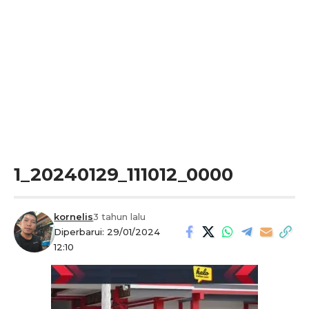
1_20240129_111012_0000
kornelis
3 tahun lalu
Diperbarui: 29/01/2024
12:10