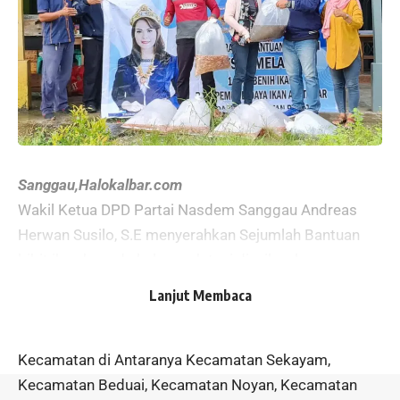
Sanggau,
Halokalbar.com
Wakil Ketua DPD Partai Nasdem Sanggau Andreas
Herwan Susilo, S.E menyerahkan Sejumlah Bantuan
bibit ikan kepada kelompok tani di wilayah
perbatasan Kabupaten Sanggau,Pada 5 November
Lanjut Membaca
2022.
Sejumlah Bibit Ikan tersebut di bagikan kepada Empat
Kecamatan di Antaranya Kecamatan Sekayam,
Kecamatan Beduai, Kecamatan Noyan, Kecamatan