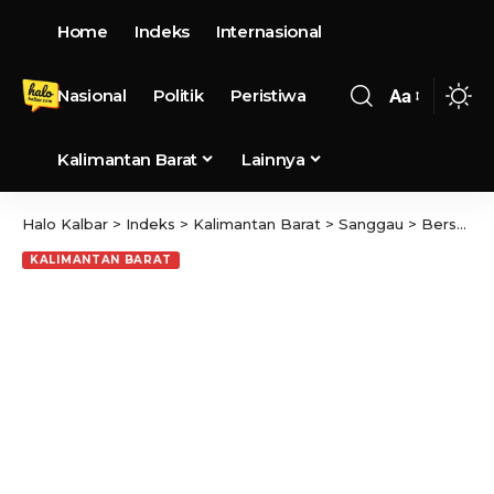
Home
Indeks
Internasional
Nasional
Politik
Peristiwa
Aa
Kalimantan Barat
Lainnya
Halo Kalbar
>
Indeks
>
Kalimantan Barat
>
Sanggau
>
Bersama Warga Sekayam, LDII Sanggau Gelar Aksi Sosial Bersih Lingkungan
KALIMANTAN BARAT