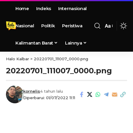
Home
Indeks
Internasional
Nasional
Politik
Peristiwa
Aa
Kalimantan Barat
Lainnya
Halo Kalbar
>
20220701_111007_0000.png
20220701_111007_0000.png
kornelis
4 tahun lalu
Diperbarui: 01/07/2022 11:11