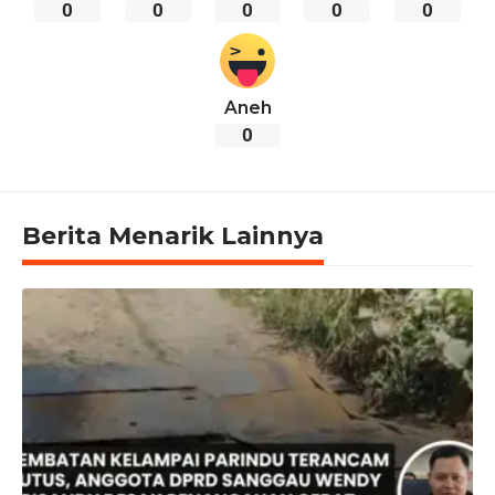
0
0
0
0
0
Aneh
0
Berita Menarik Lainnya