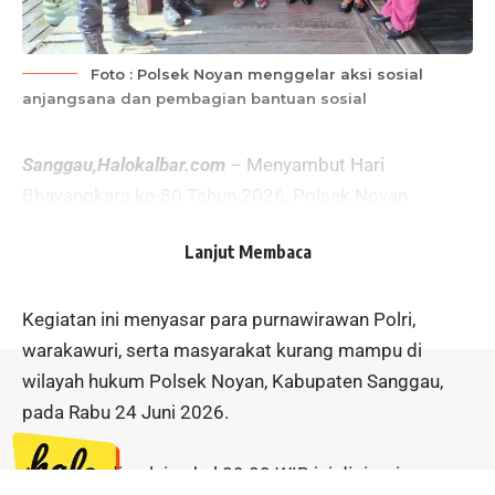
Foto : Polsek Noyan menggelar aksi sosial
anjangsana dan pembagian bantuan sosial
Sanggau,Halokalbar.com
– Menyambut Hari
Bhayangkara ke-80 Tahun 2026, Polsek Noyan
menggelar aksi sosial anjangsana dan pembagian
Lanjut Membaca
bantuan sosial (bansos).
Kegiatan ini menyasar para purnawirawan Polri,
warakawuri, serta masyarakat kurang mampu di
wilayah hukum Polsek Noyan, Kabupaten Sanggau,
pada Rabu 24 Juni 2026.
Aksi yang dimulai pukul 09.00 WIB ini dipimpin