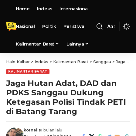
Home
Indeks
Internasional
Nasional
Politik
Peristiwa
Aa
Kalimantan Barat
Lainnya
Halo Kalbar
>
Indeks
>
Kalimantan Barat
>
Sanggau
>
Jaga Hutan Adat, DAD dan PDKS Sanggau Dukung Ketegasan Polisi Tindak PETI di Batang Tarang
KALIMANTAN BARAT
Jaga Hutan Adat, DAD dan
PDKS Sanggau Dukung
Ketegasan Polisi Tindak PETI
di Batang Tarang
kornelis
1 bulan lalu