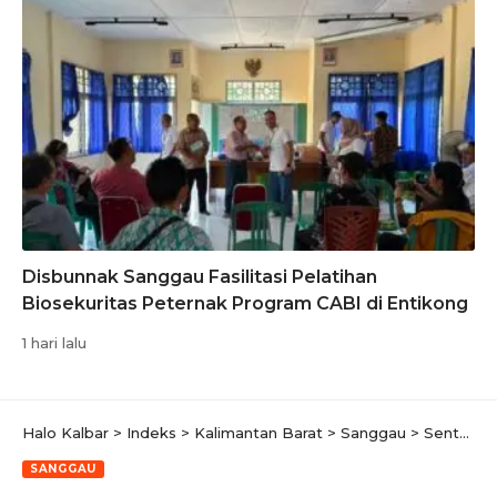
Disbunnak Sanggau Fasilitasi Pelatihan
Biosekuritas Peternak Program CABI di Entikong
1 hari lalu
Halo Kalbar
>
Indeks
>
Kalimantan Barat
>
Sanggau
>
Sentuhan Humanis Polsek Noyan di Hari Bhayangkara, Salurkan Paket Sembako untuk Warga
SANGGAU