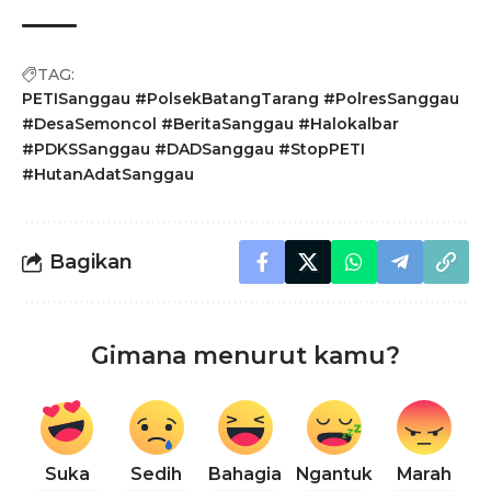
TAG:
PETISanggau #PolsekBatangTarang #PolresSanggau
#DesaSemoncol #BeritaSanggau #Halokalbar
#PDKSSanggau #DADSanggau #StopPETI
#HutanAdatSanggau
Bagikan
Gimana menurut kamu?
Suka
Sedih
Bahagia
Ngantuk
Marah