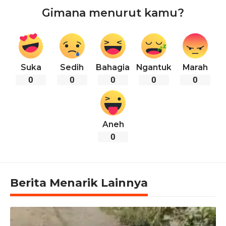
Gimana menurut kamu?
Suka
Sedih
Bahagia
Ngantuk
Marah
0
0
0
0
0
Aneh
0
Berita Menarik Lainnya