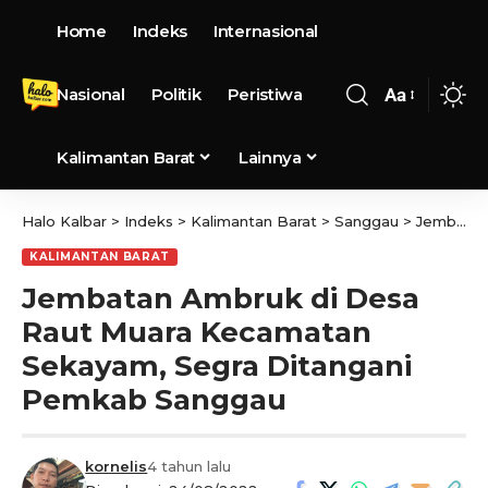
Home
Indeks
Internasional
Nasional
Politik
Peristiwa
Aa
Kalimantan Barat
Lainnya
Halo Kalbar
>
Indeks
>
Kalimantan Barat
>
Sanggau
>
Jembatan Ambruk di Desa Raut Muara Kecamatan Sekayam, Segra Ditangani Pemkab Sanggau
KALIMANTAN BARAT
Jembatan Ambruk di Desa
Raut Muara Kecamatan
Sekayam, Segra Ditangani
Pemkab Sanggau
kornelis
4 tahun lalu