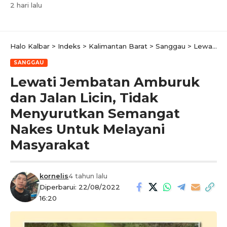
2 hari lalu
Halo Kalbar
>
Indeks
>
Kalimantan Barat
>
Sanggau
>
Lewati Jembatan Amburuk dan Jalan Licin, Tidak Menyurutkan Semangat Nakes Untuk Melayani Masyarakat
SANGGAU
Lewati Jembatan Amburuk
dan Jalan Licin, Tidak
Menyurutkan Semangat
Nakes Untuk Melayani
Masyarakat
kornelis
4 tahun lalu
Diperbarui: 22/08/2022
16:20