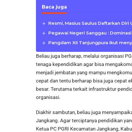
Baca juga
Resmi, Masius Saulus Daftarkan Diri
Pegawai Negeri Sanggau : Dominasi 
Pangdam XII Tanjungpura Ikut meny
Beliau juga berharap, melalui organisasi 
tenaga kependidikan agar bisa mengakomo
menjadi jembatan yang mampu mengkomunik
cepat dan tentu berharap bisa juga cepat 
besar. Terutama terkait infrastruktur pendi
organisasi.
Diakhir sambutan, beliau juga menyampaika
Jangkang. Agar terciptanya pendidikan yang
Ketua PC PGRI Kecamatan Jangkang, Kabup