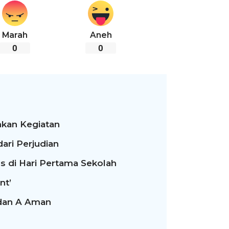
Marah
Aneh
0
0
kan Kegiatan
ari Perjudian
s di Hari Pertama Sekolah
nt’
 dan A Aman