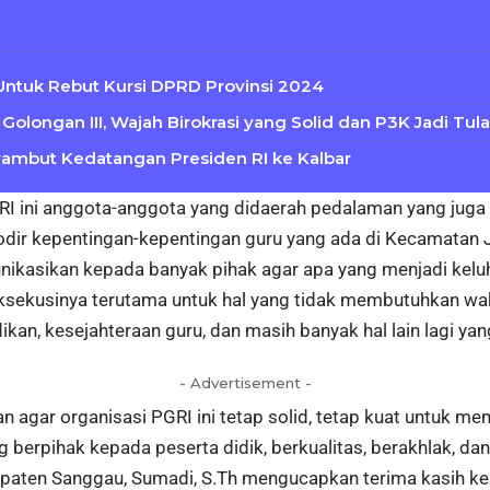
 Untuk Rebut Kursi DPRD Provinsi 2024
Golongan III, Wajah Birokrasi yang Solid dan P3K Jadi T
ambut Kedatangan Presiden RI ke Kalbar
PGRI ini anggota-anggota yang didaerah pedalaman yang jug
dir kepentingan-kepentingan guru yang ada di Kecamatan
asikan kepada banyak pihak agar apa yang menjadi keluha
eksekusinya terutama untuk hal yang tidak membutuhkan wa
dikan, kesejahteraan guru, dan masih banyak hal lain lagi y
- Advertisement -
n agar organisasi PGRI ini tetap solid, tetap kuat untuk 
 berpihak kepada peserta didik, berkualitas, berakhlak, dan
aten Sanggau, Sumadi, S.Th mengucapkan terima kasih ke