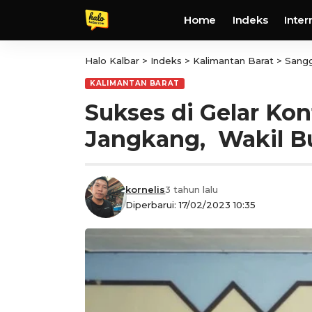
Home
Indeks
Inter
Halo Kalbar
>
Indeks
>
Kalimantan Barat
>
Sang
KALIMANTAN BARAT
Sukses di Gelar Ko
Jangkang, Wakil B
kornelis
3 tahun lalu
Diperbarui: 17/02/2023 10:35