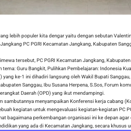
ang lebih populer kita dengar yaitu dengan sebutan Valentin
Jangkang PC PGRI Kecamatan Jangkang, Kabupaten Sangg
istimewa tersebut, PC PGRI Kecamatan Jangkang, Kabupate
 tema: Guru Bangkit, Pulihkan Pembelajaran: Indonesia Kua
yang ke-1 ini dihadiri langsung oleh Wakil Bupati Sanggau,
Kabupaten Sanggau, Ibu Susana Herpena, S.Sos, Forum kom
erangkat Daerah (OPD) yang ikut mendampingi.
alam sambutannya menyampaikan Konferensi kerja cabang (K
buah kegiatan untuk mengevaluasi kegiatan-kegiatan PC PGR
hat bagaimana perkembangan organisasi ini ke depan agar o
ndidikan yang ada di Kecamatan Jangkang, secara khusus u