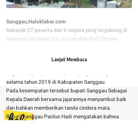
Sanggau,Haloklabar.com
Sebayak 27 peserta dari 6 negara yang tergabung di
Nasional Initiatives For Sustainable And Climate-
Smart Oil Palm Smallholders (Ni-Scops) hadir di
kabpaten Sanggau, Pada senin 20 Februari 2023.
Lanjut Membaca
Kedatangan tamu dari 6 Negara tersebut dalam
angka menyampaikan capaian program kerja mereka
selama tahun 2019 di Kabupaten Sanggau.
Pada kesempatan tersebut bupati Sanggau Sebagai
Kepala Daerah bersama jajarannya menyambut baik
dan bahkan memberikan tanda cindera mata.
Bupati Sanggau Paolus Hadi mengatakan bahwa
tujuan kedatangan orang asing tersebut di kabupaten
Sanggau dalam rangka melihat perkembangan