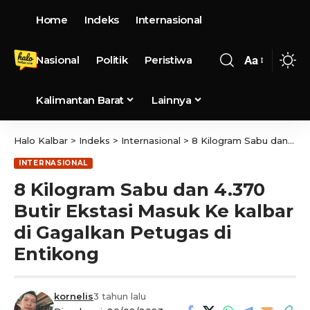
Home
Indeks
Internasional
Nasional
Politik
Peristiwa
Aa
Kalimantan Barat
Lainnya
Halo Kalbar
>
Indeks
>
Internasional
>
8 Kilogram Sabu dan 4.370 Butir Ekstasi Masuk Ke kalbar di Gagalkan Petugas di Entikong
INTERNASIONAL
8 Kilogram Sabu dan 4.370
Butir Ekstasi Masuk Ke kalbar
di Gagalkan Petugas di
Entikong
kornelis
3 tahun lalu