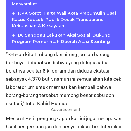
Masyarakat
KPK Soroti Harta Wali Kota Prabumulih Usai
Kasus Kepsek: Publik Desak Transparansi
Kekuasaan & Kekayaan
IAI Sanggau Lakukan Aksi Sosial, Dukung
Program Pemerintah Daerah Atasi Stunting
“Setelah kita timbang dan hitung jumlah barang
buktinya, didapatkan bahwa yang diduga sabu
beratnya sekitar 8 kilogram dan diduga ekstasi
sebanyak 4.370 butir, namun ini semua akan kita cek
laboratorium untuk memastikan kembali bahwa
barang-barang tersebut memang benar sabu dan
ekstasi,” tutur Kabid Humas.
- Advertisement -
Menurut Petit pengungkapan kali ini juga merupakan
hasil pengembangan dan penyelidikan Tim Interdiksi