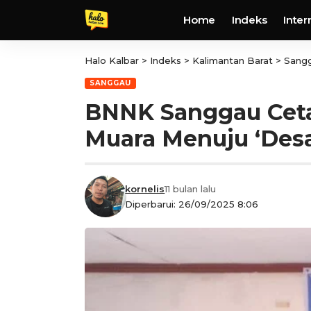
Home
Indeks
Inter
Halo Kalbar
>
Indeks
>
Kalimantan Barat
>
Sang
SANGGAU
BNNK Sanggau Ceta
Muara Menuju ‘Desa
kornelis
11 bulan lalu
Diperbarui: 26/09/2025 8:06