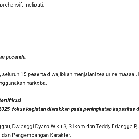
ehensif, meliputi:
an pecandu.
, seluruh 15 peserta diwajibkan menjalani tes urine massa
menggunakan narkoba.
rtifikasi
25 fokus kegiatan diarahkan pada peningkatan kapasitas di
au, Dwianggi Dyana Wiku S, S.Ikom dan Teddy Erlangga P, 
ng dan Pengembangan Karakter.