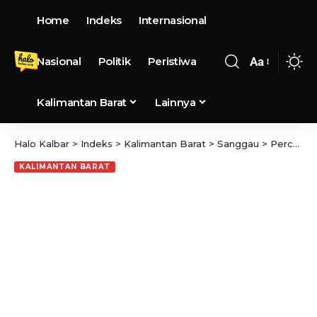
Home
Indeks
Internasional
Nasional
Politik
Peristiwa
Aa
Kalimantan Barat
Lainnya
Halo Kalbar
>
Indeks
>
Kalimantan Barat
>
Sanggau
>
Percasi Sanggau Akan Menggelar Turnamen Sabang Merah Cup
KALIMANTAN BARAT