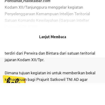
Pontianak,Halokalbar.com
Kodam XII/Tanjungpura menggelar kegiatan
Penyelenggaraan Kemampuan Intelijen Teritorial
Satuan Komando Kewilayahan (Garpuan Intelter
Satkowil) TA 2022.
Lanjut Membaca
Kegiatan dihadiri Aster Kasdam XII/Tpr Kolonel Inf
Ruddy Trenggono, S.Sos. Diikuti sebanyak 150 orang
terdiri dari Perwira dan Bintara dari satuan teritorial
jajaran Kodam XII/Tpr.
Dimana tujuan kegiatan ini untuk memberikan bekal
kemampuan bagi Prajurit Satkowil TNI AD agar
memiliki pengetahuan dan keterampilan dalam bidang
teknologi Teritorial yang aktual dan dapat
dikembangkan secara praktis oleh Apkowil, guna
Jl. Ahmad Yani No. 48 Sanggau,