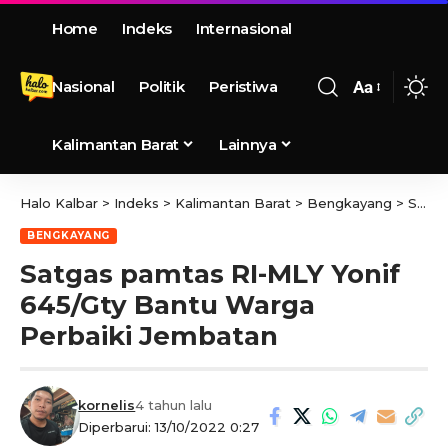
Home
Indeks
Internasional
Nasional
Politik
Peristiwa
Aa
Kalimantan Barat
Lainnya
Halo Kalbar
>
Indeks
>
Kalimantan Barat
>
Bengkayang
>
Satgas pamtas RI-MLY Yonif 645/Gty Bantu Warga Perbaiki Jembatan
BENGKAYANG
Satgas pamtas RI-MLY Yonif
645/Gty Bantu Warga
Perbaiki Jembatan
kornelis
4 tahun lalu
Diperbarui: 13/10/2022 0:27