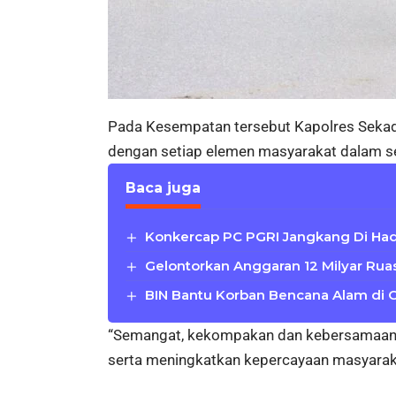
Pada Kesempatan tersebut Kapolres Sekada
dengan setiap elemen masyarakat dalam s
Baca juga
Konkercap PC PGRI Jangkang Di Hadi
Gelontorkan Anggaran 12 Milyar Rua
BIN Bantu Korban Bencana Alam di C
“Semangat, kekompakan dan kebersamaan d
serta meningkatkan kepercayaan masyaraka