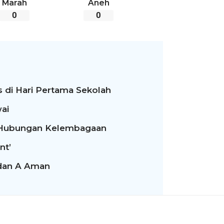
Marah
Aneh
0
0
 di Hari Pertama Sekolah
ai
t Hubungan Kelembagaan
nt’
 dan A Aman