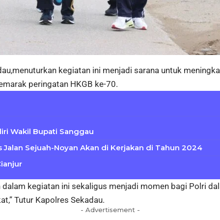
u,menuturkan kegiatan ini menjadi sarana untuk meningkat
emarak peringatan HKGB ke-70.
ri Wakil Bupati Sanggau
s Jalan Sejuah-Noyan Akan di Kerjakan di Tahun 2024
ianjur
alam kegiatan ini sekaligus menjadi momen bagi Polri da
t,” Tutur Kapolres Sekadau.
- Advertisement -