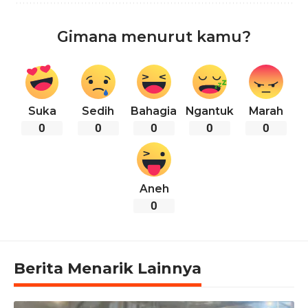
Gimana menurut kamu?
Suka
Sedih
Bahagia
Ngantuk
Marah
0
0
0
0
0
Aneh
0
Berita Menarik Lainnya