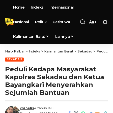
Home
Indeks
Internasional
Nasional
Politik
Peristiwa
Aa
Kalimantan Barat
Lainnya
Halo Kalbar
>
Indeks
>
Kalimantan Barat
>
Sekadau
>
Peduli Kedapa Masyarakat Kapolres Sekadau dan Ketua Bayangkari Menyerahkan Sejumlah Bantuan
SEKADAU
Peduli Kedapa Masyarakat
Kapolres Sekadau dan Ketua
Bayangkari Menyerahkan
Sejumlah Bantuan
kornelis
4 tahun lalu