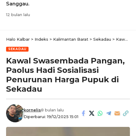
Sanggau.
12 bulan lalu
Halo Kalbar
>
Indeks
>
Kalimantan Barat
>
Sekadau
>
Kawal Swasembada Pangan, Paolus Hadi Sosialisasi Penurunan Harga Pupuk di Sekadau
SEKADAU
Kawal Swasembada Pangan,
Paolus Hadi Sosialisasi
Penurunan Harga Pupuk di
Sekadau
kornelis
8 bulan lalu
Diperbarui: 19/12/2025 15:01