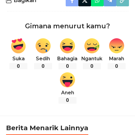
Bagikan
Gimana menurut kamu?
Suka
Sedih
Bahagia
Ngantuk
Marah
0
0
0
0
0
Aneh
0
Berita Menarik Lainnya