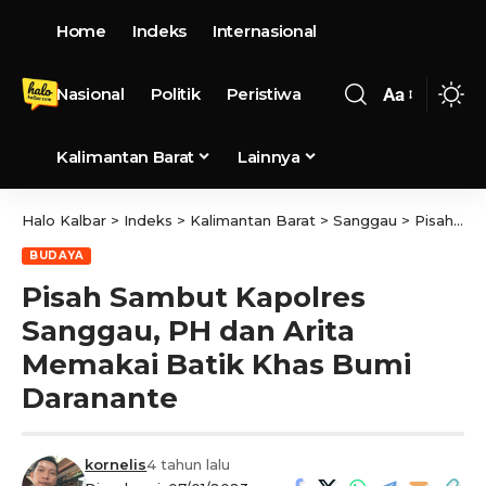
Home
Indeks
Internasional
Nasional
Politik
Peristiwa
Aa
Kalimantan Barat
Lainnya
Halo Kalbar
>
Indeks
>
Kalimantan Barat
>
Sanggau
>
Pisah Sambut Kapolres Sanggau, PH dan Arita Memakai Batik Khas Bumi Daranante
BUDAYA
Pisah Sambut Kapolres
Sanggau, PH dan Arita
Memakai Batik Khas Bumi
Daranante
kornelis
4 tahun lalu