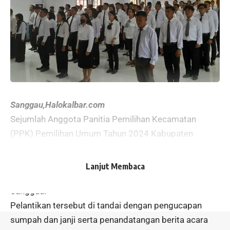
Sanggau,Halokalbar.com
Sejumlah Anggota Panitia Pemilihan Kecamatan
(PPK) Pemilihan Umum Tahun 2024 Kabupaten
Sanggau, Resmi Dilantik Oleh Ketua Pemilihan Umum
Kabupaten Sanggau, Martinus Sumarto pada rabu 4
Lanjut Membaca
Januari 2023 di salah satu Hotel di Kabupaten
Sanggau.
Pelantikan tersebut di tandai dengan pengucapan
sumpah dan janji serta penandatangan berita acara