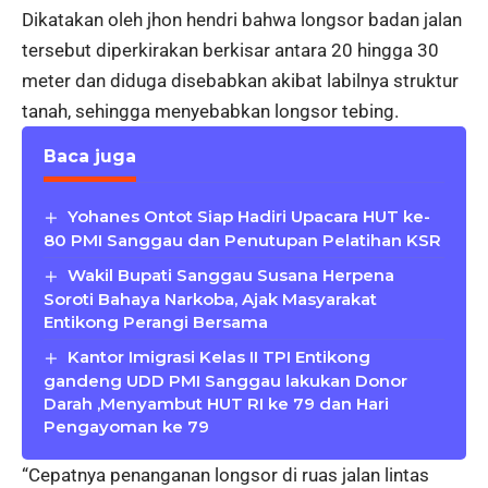
Dikatakan oleh jhon hendri bahwa longsor badan jalan
tersebut diperkirakan berkisar antara 20 hingga 30
meter dan diduga disebabkan akibat labilnya struktur
tanah, sehingga menyebabkan longsor tebing.
Baca juga
Yohanes Ontot Siap Hadiri Upacara HUT ke-
80 PMI Sanggau dan Penutupan Pelatihan KSR
Wakil Bupati Sanggau Susana Herpena
Soroti Bahaya Narkoba, Ajak Masyarakat
Entikong Perangi Bersama
Kantor Imigrasi Kelas II TPI Entikong
gandeng UDD PMI Sanggau lakukan Donor
Darah ,Menyambut HUT RI ke 79 dan Hari
Pengayoman ke 79
“Cepatnya penanganan longsor di ruas jalan lintas