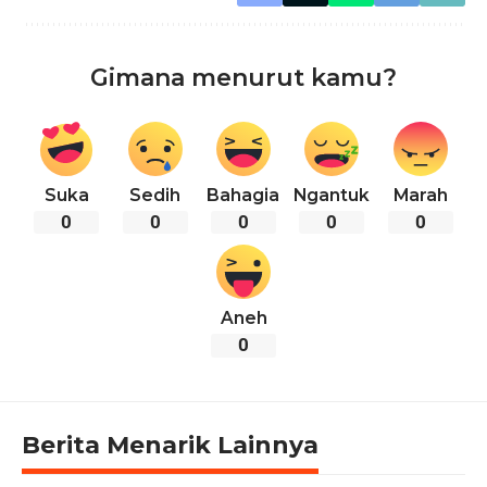
Gimana menurut kamu?
Suka
Sedih
Bahagia
Ngantuk
Marah
0
0
0
0
0
Aneh
0
Berita Menarik Lainnya