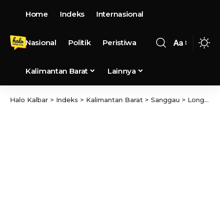
Home
Indeks
Internasional
Nasional
Politik
Peristiwa
Aa
Kalimantan Barat
Lainnya
Halo Kalbar
>
Indeks
>
Kalimantan Barat
>
Sanggau
>
Longsor Jalan Nasional Di Sanggau, Pemerintah Pusat Melalui Balai Pelaksana Jalan Nasional turun Tangan