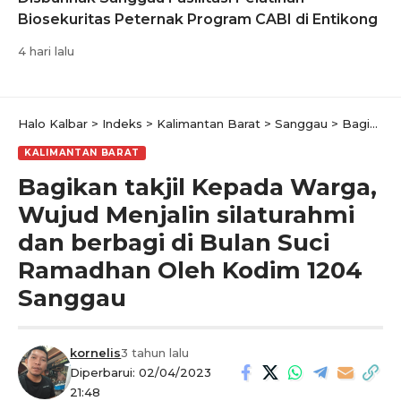
Biosekuritas Peternak Program CABI di Entikong
4 hari lalu
Halo Kalbar
>
Indeks
>
Kalimantan Barat
>
Sanggau
>
Bagikan takjil Kepada Warga, Wujud Menjalin silaturahmi dan berbagi di Bulan Suci Ramadhan Oleh Kodim 1204 Sanggau
KALIMANTAN BARAT
Bagikan takjil Kepada Warga,
Wujud Menjalin silaturahmi
dan berbagi di Bulan Suci
Ramadhan Oleh Kodim 1204
Sanggau
kornelis
3 tahun lalu
Diperbarui: 02/04/2023
21:48