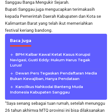
Sanggau Banga Mengukir Sejarah.
Bupati Sanggau juga mengucapkan terimakasih
kepada Pemerintah Daerah Kabupaten dan Kota se
Kalimantan Barat yang telah ikut memeriahkan
festival keriang bandong.
Baca juga
BPM Kalbar Kawal Ketat Kasus Korupsi
Navigasi, Gusti Eddy: Hukum Harus Tegak
Lurus!
Dewan Pers Tegaskan Pendaftaran Media
Bukan Kewajiban, Hanya Pendataan
Kancilkus Nahkodai Banteng Muda
Indonesia Kabupaten Sanggau
“Saya senang sebagai tuan rumah, setelah menunggu
26 tahun akhirnya MTQ provinsi ini bisa dilaksanakan