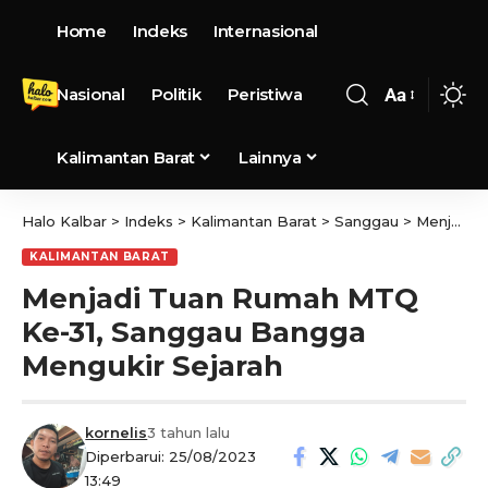
Home
Indeks
Internasional
Nasional
Politik
Peristiwa
Aa
Kalimantan Barat
Lainnya
Halo Kalbar
>
Indeks
>
Kalimantan Barat
>
Sanggau
>
Menjadi Tuan Rumah MTQ Ke-31, Sanggau Bangga Mengukir Sejarah
KALIMANTAN BARAT
Menjadi Tuan Rumah MTQ
Ke-31, Sanggau Bangga
Mengukir Sejarah
kornelis
3 tahun lalu
Diperbarui: 25/08/2023
13:49