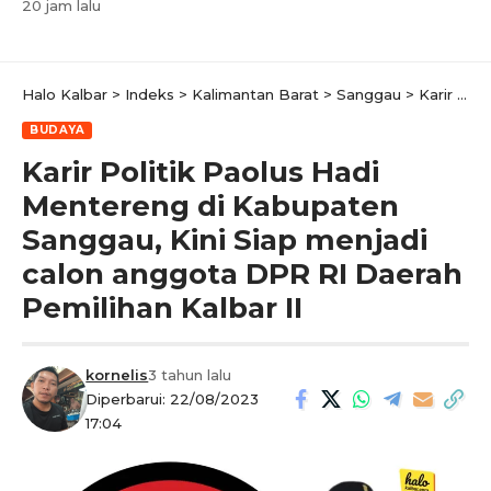
20 jam lalu
Halo Kalbar
>
Indeks
>
Kalimantan Barat
>
Sanggau
>
Karir Politik Paolus Hadi Mentereng di Kabupaten Sanggau, Kini Siap menjadi calon anggota DPR RI Daerah Pemilihan Kalbar II
BUDAYA
Karir Politik Paolus Hadi
Mentereng di Kabupaten
Sanggau, Kini Siap menjadi
calon anggota DPR RI Daerah
Pemilihan Kalbar II
kornelis
3 tahun lalu
Diperbarui: 22/08/2023
17:04