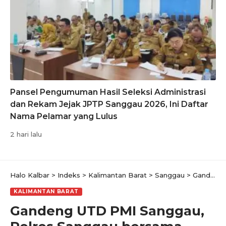
Pansel Pengumuman Hasil Seleksi Administrasi
dan Rekam Jejak JPTP Sanggau 2026, Ini Daftar
Nama Pelamar yang Lulus
2 hari lalu
Halo Kalbar
>
Indeks
>
Kalimantan Barat
>
Sanggau
>
Gandeng UTD PMI Sanggau, Polres Sanggau bersama Kodim 1204 Lakukan Donor Darah
KALIMANTAN BARAT
Gandeng UTD PMI Sanggau,