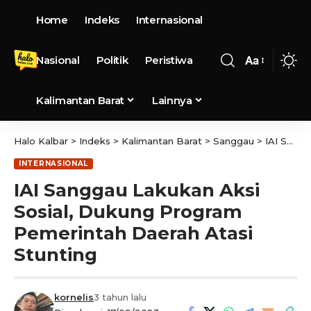
Home
Indeks
Internasional
Nasional
Politik
Peristiwa
Aa
Kalimantan Barat
Lainnya
Halo Kalbar
>
Indeks
>
Kalimantan Barat
>
Sanggau
>
IAI Sanggau Lakukan Aksi Sosial, Dukung Program Pemerintah Daerah Atasi Stunting
INTERNASIONAL
IAI Sanggau Lakukan Aksi
Sosial, Dukung Program
Pemerintah Daerah Atasi
Stunting
kornelis
3 tahun lalu