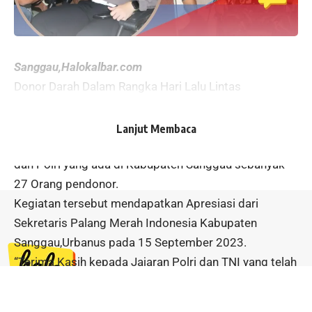
Sanggau,Halokalbar.com
Donor Darah Dalam Rangka Hari Lalu Lintas
Bhayangkara Ke-68 dilaksanakan di Gedung Graha
Wira Pratama Polres Sanggau.
Lanjut Membaca
Kegiatan tersebut melibatkan sejumlah Personel TNI
dan Polri yang ada di Kabupaten Sanggau sebanyak
27 Orang pendonor.
Kegiatan tersebut mendapatkan Apresiasi dari
Sekretaris Palang Merah Indonesia Kabupaten
Sanggau,Urbanus pada 15 September 2023.
“Terima Kasih kepada Jajaran Polri dan TNI yang telah
bersinergi dengan baik, upaya memenuhi kebutuhan
darah di Unit Donor Darah PMI Kabupaten Sanggau”