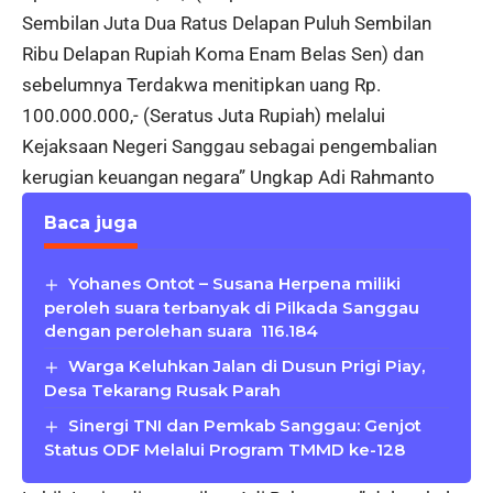
Sembilan Juta Dua Ratus Delapan Puluh Sembilan
Ribu Delapan Rupiah Koma Enam Belas Sen) dan
sebelumnya Terdakwa menitipkan uang Rp.
100.000.000,- (Seratus Juta Rupiah) melalui
Kejaksaan Negeri Sanggau sebagai pengembalian
kerugian keuangan negara” Ungkap Adi Rahmanto
Baca juga
Yohanes Ontot – Susana Herpena miliki
peroleh suara terbanyak di Pilkada Sanggau
dengan perolehan suara 116.184
Warga Keluhkan Jalan di Dusun Prigi Piay,
Desa Tekarang Rusak Parah
Sinergi TNI dan Pemkab Sanggau: Genjot
Status ODF Melalui Program TMMD ke-128