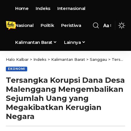
Home
Indeks
Internasional
Nasional
Politik
Peristiwa
Aa
Kalimantan Barat
Lainnya
Halo Kalbar
>
Indeks
>
Kalimantan Barat
>
Sanggau
>
Tersangka Korupsi Dana Desa Malenggang Mengembalikan Sejumlah Uang yang Megakibatkan Kerugian Negara
EKONOMI
Tersangka Korupsi Dana Desa
Malenggang Mengembalikan
Sejumlah Uang yang
Megakibatkan Kerugian
Negara