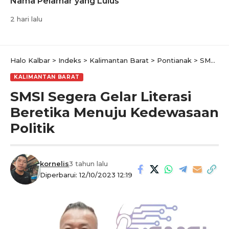
Nama Pelamar yang Lulus
2 hari lalu
Halo Kalbar
>
Indeks
>
Kalimantan Barat
>
Pontianak
>
SMSI Segera Gelar Literasi Beretika Menuju Kedewasaan Politik
KALIMANTAN BARAT
SMSI Segera Gelar Literasi
Beretika Menuju Kedewasaan
Politik
kornelis
3 tahun lalu
Diperbarui: 12/10/2023 12:19