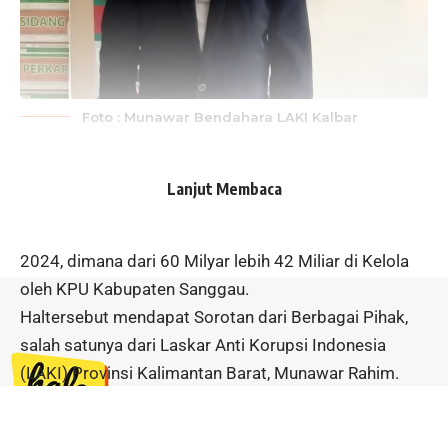
Foto : Munawar Bendahara LAKI Kalbar
Sanggau,Halokalbar.com
Lanjut Membaca
Terkait dengan Anggaran yang cukup besar dalam
pelaksanaan Pilkada Kabupaten Sanggau di tahun
2024, dimana dari 60 Milyar lebih 42 Miliar di Kelola
oleh KPU Kabupaten Sanggau.
Haltersebut mendapat Sorotan dari Berbagai Pihak,
salah satunya dari Laskar Anti Korupsi Indonesia
(LAKI) Provinsi Kalimantan Barat, Munawar Rahim.
Menurut Munawar dengan anggaran yang begitu
besar perlu masyarakat bersama sama untuk