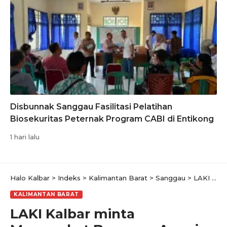
Disbunnak Sanggau Fasilitasi Pelatihan
Biosekuritas Peternak Program CABI di Entikong
1 hari lalu
Halo Kalbar
>
Indeks
>
Kalimantan Barat
>
Sanggau
>
LAKI Kalbar minta Masyarakat Bersama Awasi Dana Pilkada Sanggau terutama di KPU Kabupaten Sanggau
KALIMANTAN BARAT
LAKI Kalbar minta