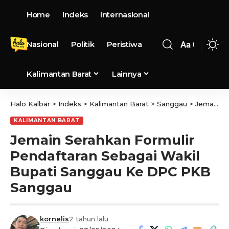
Home
Indeks
Internasional
Nasional
Politik
Peristiwa
Aa
Kalimantan Barat
Lainnya
Halo Kalbar
>
Indeks
>
Kalimantan Barat
>
Sanggau
>
Jemain Serahkan Formulir Pendaftaran Sebagai Wakil Bupati Sanggau Ke DPC PKB Sanggau
KALIMANTAN BARAT
Jemain Serahkan Formulir
Pendaftaran Sebagai Wakil
Bupati Sanggau Ke DPC PKB
Sanggau
kornelis
2 tahun lalu