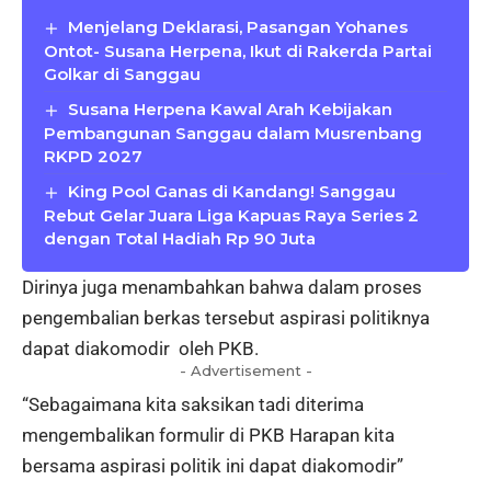
Menjelang Deklarasi, Pasangan Yohanes
Ontot- Susana Herpena, Ikut di Rakerda Partai
Golkar di Sanggau
Susana Herpena Kawal Arah Kebijakan
Pembangunan Sanggau dalam Musrenbang
RKPD 2027
King Pool Ganas di Kandang! Sanggau
Rebut Gelar Juara Liga Kapuas Raya Series 2
dengan Total Hadiah Rp 90 Juta
Dirinya juga menambahkan bahwa dalam proses
pengembalian berkas tersebut aspirasi politiknya
dapat diakomodir oleh PKB.
- Advertisement -
“Sebagaimana kita saksikan tadi diterima
mengembalikan formulir di PKB Harapan kita
bersama aspirasi politik ini dapat diakomodir”