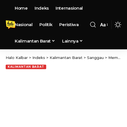
Home
Indeks
Internasional
Nasional
Politik
Peristiwa
Aa
Kalimantan Barat
Lainnya
Halo Kalbar
>
Indeks
>
Kalimantan Barat
>
Sanggau
>
Memasuki Musim kemarau, Masyarakat diminta jaga Kesehatan, karena rentan terserang Ispa dan Diare
KALIMANTAN BARAT