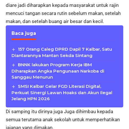
diare jadi diharapkan kepada masyarakat untuk rajin
mencuci tangan secara rutin sebelum makan, setelah
makan, dan setelah buang air besar dan kecil.
Baca juga
157 Orang Caleg DPRD Dapil 7 Kalbar, Satu
Diantarannya Mantan Sekda Sintang
BNNK lakukan Program Kerja IBM
Diharapkan Angka Pengunaan Narkoba di
Sanggau Menurun
SMSI Kalbar Gelar FGD Literasi Digital,
Perkuat Sinergi Lawan Hoaks dan Akun Ilegal
Jelang HPN 2026
Di samping itu dirinya juga Juga dihimbau kepada
semua terutama anak sekolah untuk memperhatikan
jajanan yang dimakan.