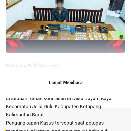
Ketapang,Haloklbar.com
Jajaran Polres Ketapang kembali mengamankan
seorang terduga pelaku narkoba berinisial MA (48)
Lanjut Membaca
pada Senin 5 Agustus 2024 kemarin pukul 00:45 wib
di sebuah rumah kontrakan di Desa Bayam Raya
Kecamatan Jelai Hulu Kabupaten Ketapang
Kalimantan Barat.
Pengungkapan Kasus tersebut saat petugas
mendapat informasi dari masyarakat bahwa di