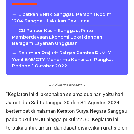
Libatkan BNNK Sanggau Personil Kodim
1204 Sanggau Lakukan Cek Urine
CU Pancur Kasih Sanggau, Pintu
Pemberdayaan Ekonomi Lokal dengan
Beragam Layanan Unggulan
Sejumlah Prajurit Satgas Pamtas RI-MLY
Yonif 645/GTY Menerima Kenaikan Pangkat
Periode 1 Oktober 2022
- Advertisement -
“Kegiatan ini dilaksanakan selama dua hari yaitu hari
Jumat dan Sabtu tanggal 30 dan 31 Agustus 2024
bertempat di halaman Keraton Surya Negara Sanggau
pada pukul 19.30 hingga pukul 22.30. Kegiatan ini
terbuka untuk umum dan dapat disaksikan gratis oleh