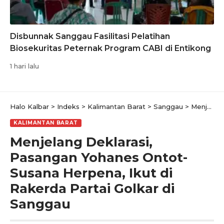
Disbunnak Sanggau Fasilitasi Pelatihan
Biosekuritas Peternak Program CABI di Entikong
1 hari lalu
Halo Kalbar
>
Indeks
>
Kalimantan Barat
>
Sanggau
>
Menjelang Deklarasi, Pasangan Yohanes Ontot- Susana Herpena, Ikut di Rakerda Partai Golkar di Sanggau
KALIMANTAN BARAT
Menjelang Deklarasi,
Pasangan Yohanes Ontot-
Susana Herpena, Ikut di
Rakerda Partai Golkar di
Sanggau