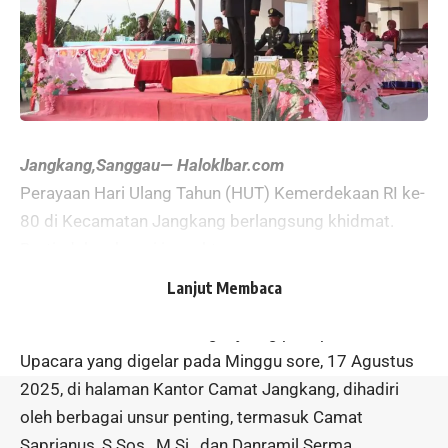
Jangkang,Sanggau— Haloklbar.com
Perayaan Hari Ulang Tahun (HUT) Kemerdekaan RI ke-
80 di Kecamatan Jangkang berlangsung khidmat.
Bertindak sebagai inspektur upacara penurunan
bendera, Kapolsek Jangkang, IPTU Santoso
Lanjut Membaca
Herubimo, mengajak seluruh lapisan masyarakat
untuk meneladani semangat juang para pahlawan.
Upacara yang digelar pada Minggu sore, 17 Agustus
2025, di halaman Kantor Camat Jangkang, dihadiri
oleh berbagai unsur penting, termasuk Camat
Saprianus, S.Sos., M.Si., dan Danramil Serma