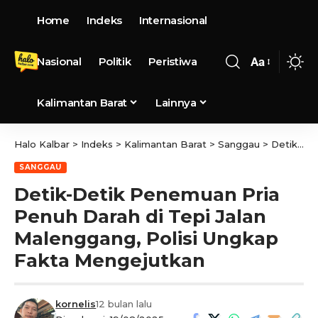
Home
Indeks
Internasional
Nasional
Politik
Peristiwa
Aa
Kalimantan Barat
Lainnya
Halo Kalbar
>
Indeks
>
Kalimantan Barat
>
Sanggau
>
Detik-Detik Penemuan Pria Penuh Darah di Tepi Jalan Malenggang, Polisi Ungkap Fakta Mengejutkan
SANGGAU
Detik-Detik Penemuan Pria
Penuh Darah di Tepi Jalan
Malenggang, Polisi Ungkap
Fakta Mengejutkan
kornelis
12 bulan lalu