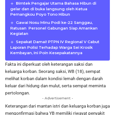
Bimtek Pengajar Utama Bahasa Hibun di
gelar dan di buka langsung oleh Ketua
Pemangkou Poyo Tono Hibun
Gawai Nosu Minu Podi ke-22 Sanggau,
Ratusan Personel Gabungan Siap Amankan
Kegiatan
Sepakat Damai! PTPN IV Regional V Cabut
Laporan Polisi Terhadap Warga Sei Krosik
Kembayan, Ini Poin Kesepakatannya
Fakta ini diperkuat oleh keterangan saksi dan
keluarga korban. Seorang saksi, WB (18), sempat
melihat korban dalam kondisi lemah dengan darah
keluar dari hidung dan mulut, serta sempat meminta
pertolongan.
- Advertisement -
Keterangan dari mantan istri dan keluarga korban juga
mengonfirmasi bahwa YB memiliki riwayat penyakit