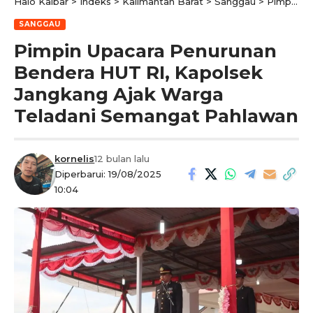
Halo Kalbar
>
Indeks
>
Kalimantan Barat
>
Sanggau
>
Pimpin Upacara Penurunan Bendera HUT RI, Kapolsek Jangkang Ajak Warga Teladani Semangat Pahlawan
SANGGAU
Pimpin Upacara Penurunan
Bendera HUT RI, Kapolsek
Jangkang Ajak Warga
Teladani Semangat Pahlawan
kornelis
12 bulan lalu
Diperbarui: 19/08/2025
10:04