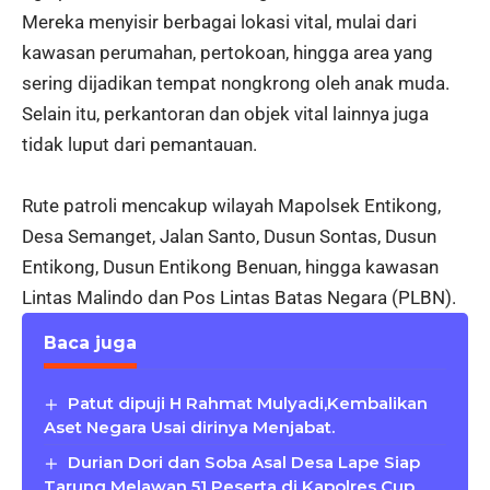
Mereka menyisir berbagai lokasi vital, mulai dari
kawasan perumahan, pertokoan, hingga area yang
sering dijadikan tempat nongkrong oleh anak muda.
Selain itu, perkantoran dan objek vital lainnya juga
tidak luput dari pemantauan.
Rute patroli mencakup wilayah Mapolsek Entikong,
Desa Semanget, Jalan Santo, Dusun Sontas, Dusun
Entikong, Dusun Entikong Benuan, hingga kawasan
Lintas Malindo dan Pos Lintas Batas Negara (PLBN).
Baca juga
Patut dipuji H Rahmat Mulyadi,Kembalikan
Aset Negara Usai dirinya Menjabat.
Durian Dori dan Soba Asal Desa Lape Siap
Tarung Melawan 51 Peserta di Kapolres Cup