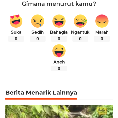
Gimana menurut kamu?
Suka
Sedih
Bahagia
Ngantuk
Marah
0
0
0
0
0
Aneh
0
Berita Menarik Lainnya