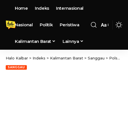
Home
Indeks
Internasional
Nasional
Politik
Peristiwa
Aa
Kalimantan Barat
Lainnya
Halo Kalbar
>
Indeks
>
Kalimantan Barat
>
Sanggau
>
Polsek Entikong Tingkatkan Patroli Perintis Presisi, Jaga Ketertiban di Perbatasan
SANGGAU