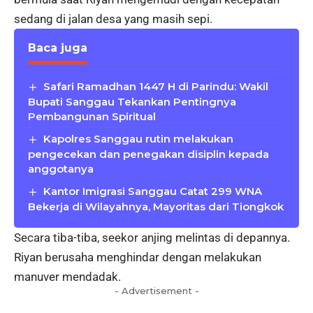
sedang di jalan desa yang masih sepi.
Baca juga
Safari Ramadhan 1447 H di Parindu: Wakil
Bupati Sanggau Tekankan Pentingnya
Pembangunan Spiritual
Kapolres Sanggau rutin melakukan
pengecekan dan penegakan disiplin kepada
anggotanya
Kantor Imigrasi Sanggau Catat 299 WNA
Bekerja di Wilayahnya, Mayoritas dari Tiongkok
Secara tiba-tiba, seekor anjing melintas di depannya.
Riyan berusaha menghindar dengan melakukan
manuver mendadak.
- Advertisement -