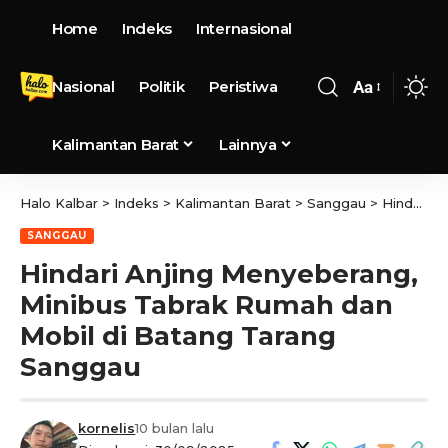
Home
Indeks
Internasional
Nasional
Politik
Peristiwa
Aa
Kalimantan Barat
Lainnya
Halo Kalbar
>
Indeks
>
Kalimantan Barat
>
Sanggau
>
Hindari Anjing Menyeberang, Minibus Tabrak Rumah dan Mobil di Batang Tarang Sanggau
SANGGAU
Hindari Anjing Menyeberang,
Minibus Tabrak Rumah dan
Mobil di Batang Tarang
Sanggau
kornelis
10 bulan lalu