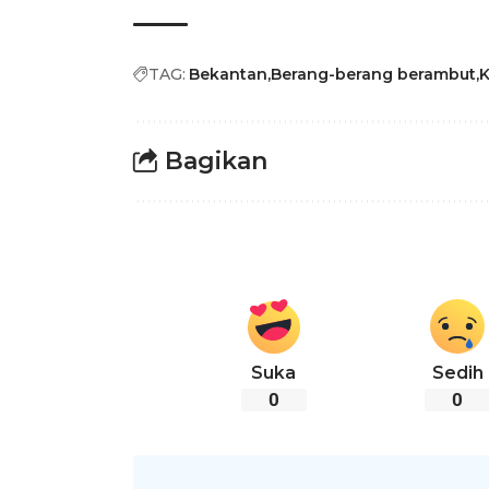
TAG:
Bekantan
Berang-berang berambut
K
Bagikan
Suka
Sedih
0
0