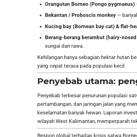
Orangutan Borneo (Pongo pygmaeus)
Bekantan / Proboscis monkey
— banyak 
Kucing bay (Bornean bay cat) & flat-he
Berang-berang berambut (hairy-nosed o
sungai dan rawa.
Kehilangan hanya sebagian hektar hutan be
yang cepat terasa pada populasi kecil.
Penyebab utama: peng
Penyebab terbesar penurunan populasi sa
pertambangan, dan jaringan jalan yang me
keselamatan banyak hewan. Laporan invest
wilayah West Kalimantan, memperparah tek
Respon global terhadap krisis satwa Born