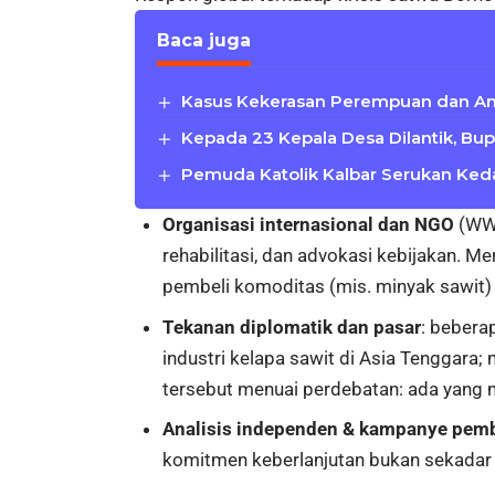
Baca juga
Kasus Kekerasan Perempuan dan An
Kepada 23 Kepala Desa Dilantik, B
Pemuda Katolik Kalbar Serukan Ked
Organisasi internasional dan NGO
(WWF
rehabilitasi, dan advokasi kebijakan. 
pembeli komoditas (mis. minyak sawit)
Tekanan diplomatik dan pasar
: bebera
industri kelapa sawit di Asia Tenggara
tersebut menuai perdebatan: ada yang me
Analisis independen & kampanye pem
komitmen keberlanjutan bukan sekadar