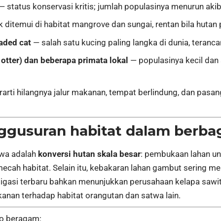
— status konservasi kritis; jumlah populasinya menurun akib
ditemui di habitat mangrove dan sungai, rentan bila hutan 
aded cat
— salah satu kucing paling langka di dunia, teranc
tter) dan beberapa primata lokal
— populasinya kecil dan
rarti hilangnya jalur makanan, tempat berlindung, dan pas
gusuran habitat dalam berbag
twa adalah
konversi hutan skala besar
: pembukaan lahan un
mecah habitat. Selain itu, kebakaran lahan gambut serin
igasi terbaru bahkan menunjukkan perusahaan kelapa sawit 
anan terhadap habitat orangutan dan satwa lain.
eo beragam: