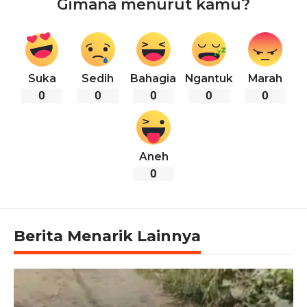
Gimana menurut kamu?
Suka
Sedih
Bahagia
Ngantuk
Marah
0
0
0
0
0
Aneh
0
Berita Menarik Lainnya