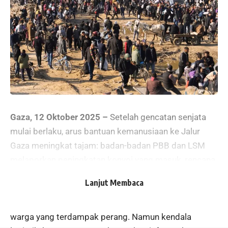
Gaza, 12 Oktober 2025 –
Setelah gencatan senjata
mulai berlaku, arus bantuan kemanusiaan ke Jalur
Gaza meningkat tajam: badan-badan PBB dan LSM
melaporkan peningkatan konvoi yang masuk, rencana
pengiriman skala besar (ratusan truk per hari), serta
Lanjut Membaca
upaya darurat untuk menyuplai makanan, obat-obatan,
bahan bakar, dan bahan darurat lainnya kepada jutaan
warga yang terdampak perang. Namun kendala