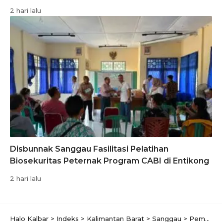
2 hari lalu
Disbunnak Sanggau Fasilitasi Pelatihan
Biosekuritas Peternak Program CABI di Entikong
2 hari lalu
Halo Kalbar
>
Indeks
>
Kalimantan Barat
>
Sanggau
>
Pemerintah Sanggau Gelar Bimtek Perizinan Berbasis Risiko, Kepala Bapenda Tekankan Pentingnya Pajak Daerah