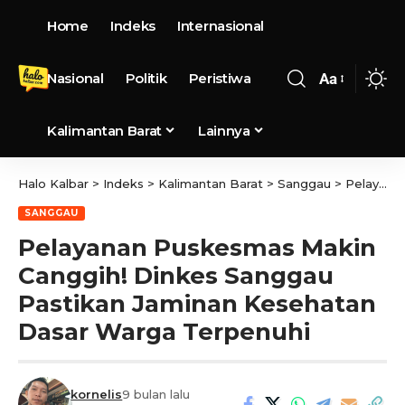
Home
Indeks
Internasional
Nasional
Politik
Peristiwa
Aa
Kalimantan Barat
Lainnya
Halo Kalbar
>
Indeks
>
Kalimantan Barat
>
Sanggau
>
Pelayanan Puskesmas Makin Canggih! Dinkes Sanggau Pastikan Jaminan Kesehatan Dasar Warga Terpenuhi
SANGGAU
Pelayanan Puskesmas Makin
Canggih! Dinkes Sanggau
Pastikan Jaminan Kesehatan
Dasar Warga Terpenuhi
kornelis
9 bulan lalu