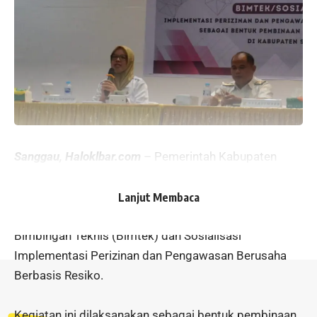
Sanggau, Haloklbar.com
– Pemerintah Kabupaten
Sanggau, melalui Dinas Penanaman Modal dan
Pelayanan Terpadu Satu Pintu (DPMPTSP/PTSP)
Lanjut Membaca
Kabupaten Sanggau, telah menyelenggarakan
Bimbingan Teknis (Bimtek) dan Sosialisasi
Implementasi Perizinan dan Pengawasan Berusaha
Berbasis Resiko.
Kegiatan ini dilaksanakan sebagai bentuk pembinaan