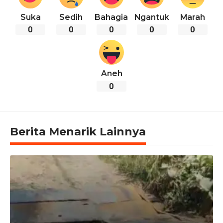
Suka
Sedih
Bahagia
Ngantuk
Marah
0
0
0
0
0
Aneh
0
Berita Menarik Lainnya