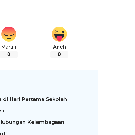
Marah
Aneh
0
0
 di Hari Pertama Sekolah
ai
t Hubungan Kelembagaan
nt’