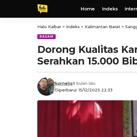
Home
Indeks
Inter
Halo Kalbar
>
Indeks
>
Kalimantan Barat
>
Sang
RAGAM
Dorong Kualitas Ka
Serahkan 15.000 Bi
kornelis
8 bulan lalu
Diperbarui: 15/12/2025 22:33