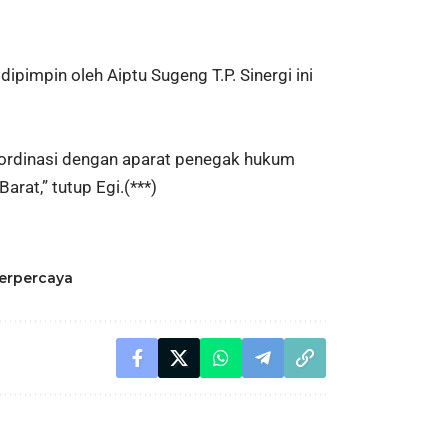
pimpin oleh Aiptu Sugeng T.P. Sinergi ini
oordinasi dengan aparat penegak hukum
rat,” tutup Egi.(***)
erpercaya