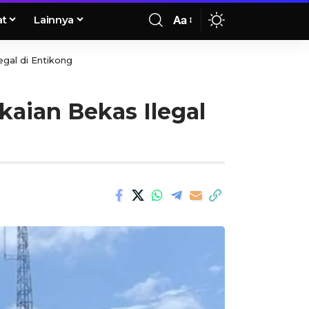
at
Lainnya
Aa
gal di Entikong
aian Bekas Ilegal