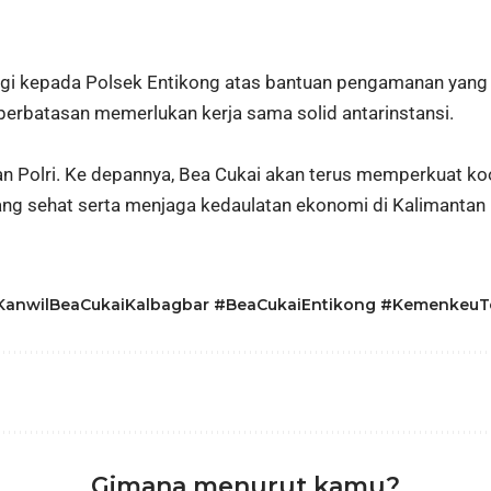
gi kepada Polsek Entikong atas bantuan pengamanan yang di
rbatasan memerlukan kerja sama solid antarinstansi.
an Polri. Ke depannya, Bea Cukai akan terus memperkuat k
g sehat serta menjaga kedaulatan ekonomi di Kalimantan Ba
KanwilBeaCukaiKalbagbar #BeaCukaiEntikong #KemenkeuT
Gimana menurut kamu?