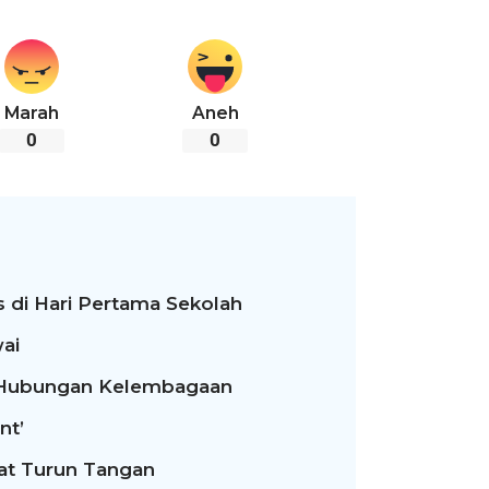
Marah
Aneh
0
0
 di Hari Pertama Sekolah
ai
t Hubungan Kelembagaan
nt’
rat Turun Tangan