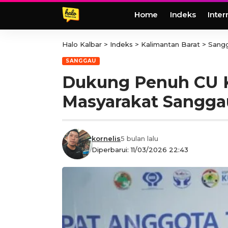
Home
Indeks
Inter
Halo Kalbar
>
Indeks
>
Kalimantan Barat
>
Sang
SANGGAU
Dukung Penuh CU K
Masyarakat Sangga
kornelis
5 bulan lalu
Diperbarui: 11/03/2026 22:43