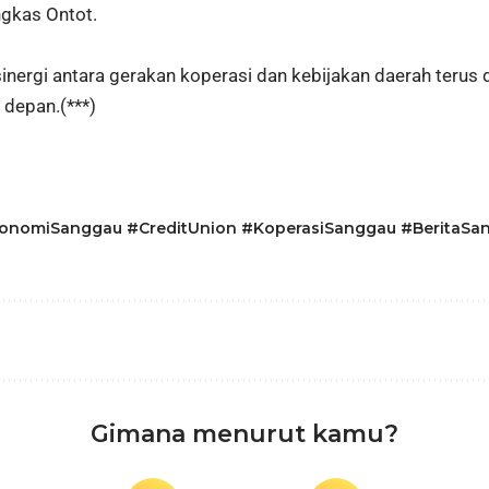
ngkas Ontot.
nergi antara gerakan koperasi dan kebijakan daerah terus
 depan.(***)
nomiSanggau #CreditUnion #KoperasiSanggau #BeritaSan
Gimana menurut kamu?