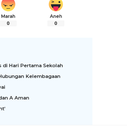
Marah
Aneh
0
0
 di Hari Pertama Sekolah
t Hubungan Kelembagaan
ai
 dan A Aman
nt’