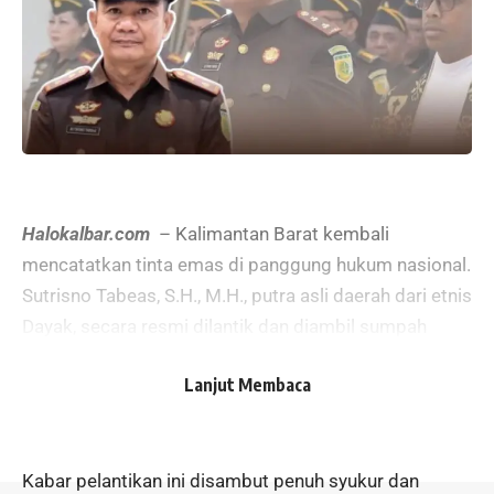
Halokalbar.com
– Kalimantan Barat kembali
mencatatkan tinta emas di panggung hukum nasional.
Sutrisno Tabeas, S.H., M.H., putra asli daerah dari etnis
Dayak, secara resmi dilantik dan diambil sumpah
jabatannya sebagai Kepala Kejaksaan Negeri (Kajari)
Lanjut Membaca
Ngada, Provinsi Nusa Tenggara Timur (NTT) beberapa
waktu yang lalu.
Kabar pelantikan ini disambut penuh syukur dan