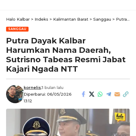
Halo Kalbar
>
Indeks
>
Kalimantan Barat
>
Sanggau
>
Putra Dayak Kalbar Harumkan Nama Daerah, Sutrisno Tabeas Resmi Jabat Kajari Ngada NTT
SANGGAU
Putra Dayak Kalbar
Harumkan Nama Daerah,
Sutrisno Tabeas Resmi Jabat
Kajari Ngada NTT
kornelis
3 bulan lalu
Diperbarui: 06/05/2026
13:12