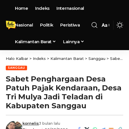
Home
Indeks
Internasional
Nasional
Politik
Peristiwa
Aa
Kalimantan Barat
Lainnya
Halo Kalbar
>
Indeks
>
Kalimantan Barat
>
Sanggau
>
Sabet Penghargaan Desa Patuh Pajak Kendaraan, Desa Tri Mulya Jadi Teladan di Kabupaten Sanggau
SANGGAU
Sabet Penghargaan Desa
Patuh Pajak Kendaraan, Desa
Tri Mulya Jadi Teladan di
Kabupaten Sanggau
kornelis
3 bulan lalu