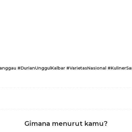
nggau #DurianUnggulKalbar #VarietasNasional #KulinerSa
Gimana menurut kamu?