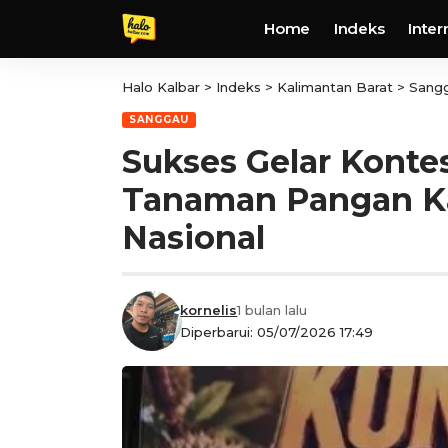
Home
Indeks
Inter
Halo Kalbar
>
Indeks
>
Kalimantan Barat
>
Sang
SANGGAU
Sukses Gelar Konte
Tanaman Pangan Ka
Nasional
kornelis
1 bulan lalu
Diperbarui: 05/07/2026 17:49