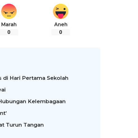
Marah
Aneh
0
0
 di Hari Pertama Sekolah
ai
t Hubungan Kelembagaan
nt’
rat Turun Tangan