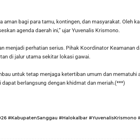
man bagi para tamu, kontingen, dan masyarakat. Oleh karena 
skan agenda daerah ini,” ujar Yuvenalis Krismono.
iran menjadi perhatian serius. Pihak Koordinator Keamanan
n di jalur utama sekitar lokasi gawai.
mbau untuk tetap menjaga ketertiban umum dan mematuhi ara
 dapat berlangsung dengan khidmat dan meriah.(***)
6 #KabupatenSanggau #Halokalbar #YuvenalisKrismono #