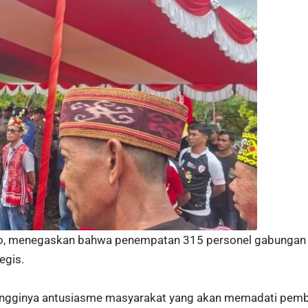
, menegaskan bahwa penempatan 315 personel gabungan dar
egis.
t tingginya antusiasme masyarakat yang akan memadati pe