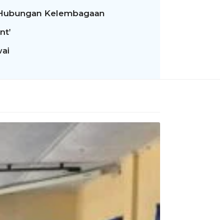
t Hubungan Kelembagaan
nt’
wai