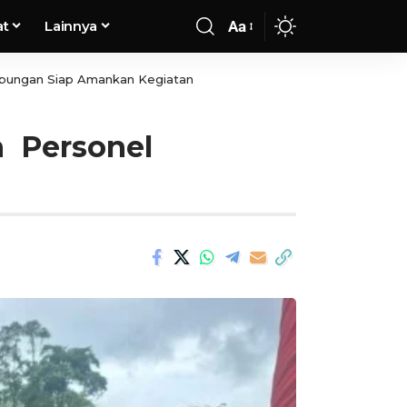
at
Lainnya
Aa
abungan Siap Amankan Kegiatan
n Personel