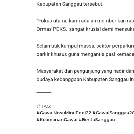
Kabupaten Sanggau tersebut.
“Fokus utama kami adalah memberikan rasa a
Ormas PDKS, sangat krusial demi mensukse
Selain titik kumpul massa, sektor perpark
parkir khusus guna mengantisipasi kemaceta
Masyarakat dan pengunjung yang hadir dii
budaya kebanggaan Kabupaten Sanggau ini
TAG:
#GawaiNosuMinuPodi22 #GawaiSanggau202
#KeamananGawai #BeritaSanggau