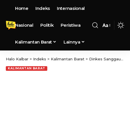
Home
Indeks
Internasional
Nasional
Politik
Peristiwa
Aa
Kalimantan Barat
Lainnya
Halo Kalbar
>
Indeks
>
Kalimantan Barat
>
Dinkes Sanggau Gelar Hari Kesehatan Nasional Ke-58
KALIMANTAN BARAT