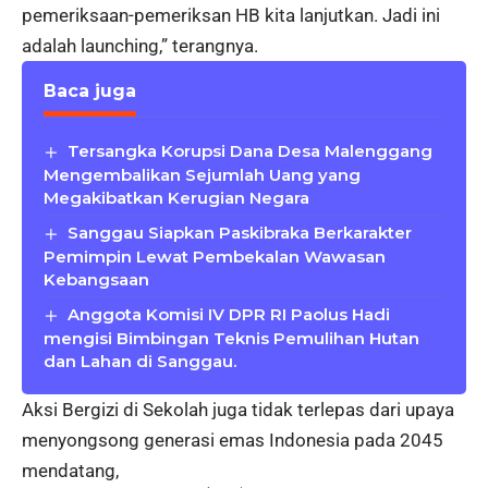
pemeriksaan-pemeriksan HB kita lanjutkan. Jadi ini
adalah launching,” terangnya.
Baca juga
Tersangka Korupsi Dana Desa Malenggang
Mengembalikan Sejumlah Uang yang
Megakibatkan Kerugian Negara
Sanggau Siapkan Paskibraka Berkarakter
Pemimpin Lewat Pembekalan Wawasan
Kebangsaan
Anggota Komisi IV DPR RI Paolus Hadi
mengisi Bimbingan Teknis Pemulihan Hutan
dan Lahan di Sanggau.
Aksi Bergizi di Sekolah juga tidak terlepas dari upaya
menyongsong generasi emas Indonesia pada 2045
mendatang,