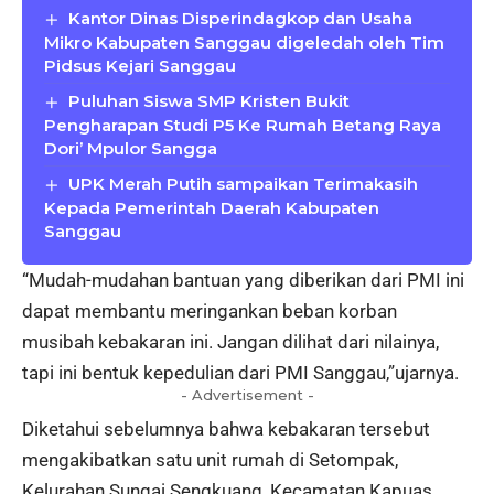
Kantor Dinas Disperindagkop dan Usaha
Mikro Kabupaten Sanggau digeledah oleh Tim
Pidsus Kejari Sanggau
Puluhan Siswa SMP Kristen Bukit
Pengharapan Studi P5 Ke Rumah Betang Raya
Dori’ Mpulor Sangga
UPK Merah Putih sampaikan Terimakasih
Kepada Pemerintah Daerah Kabupaten
Sanggau
“Mudah-mudahan bantuan yang diberikan dari PMI ini
dapat membantu meringankan beban korban
musibah kebakaran ini. Jangan dilihat dari nilainya,
tapi ini bentuk kepedulian dari PMI Sanggau,”ujarnya.
- Advertisement -
Diketahui sebelumnya bahwa kebakaran tersebut
mengakibatkan satu unit rumah di Setompak,
Kelurahan Sungai Sengkuang, Kecamatan Kapuas,