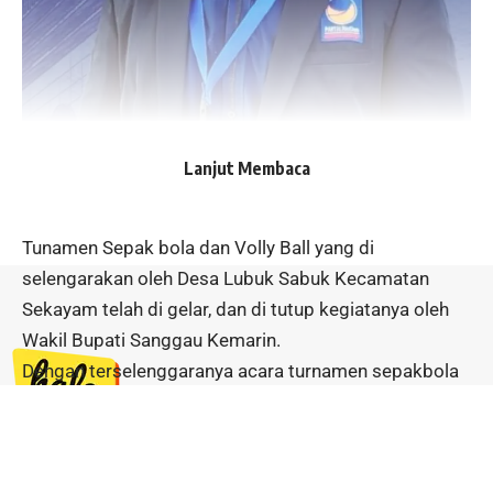
Lanjut Membaca
Sanggau,Halokalbar.com
Tunamen Sepak bola dan Volly Ball yang di
selengarakan oleh Desa Lubuk Sabuk Kecamatan
Sekayam telah di gelar, dan di tutup kegiatanya oleh
Wakil Bupati Sanggau Kemarin.
Dengan terselenggaranya acara turnamen sepakbola
dan volly ball tersebut mendapat ucapan selamat dari
berbagai pihak di antaranya Wakil ketua Dewan
Pimpinan Daerah (DPD) partai NasDem Kabupaten
Jl. Ahmad Yani No. 48 Sanggau,
Kecamatan Sanggau Kapuas