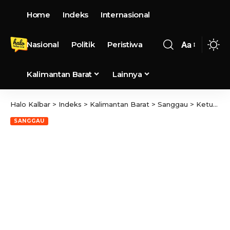
Home
Indeks
Internasional
Nasional
Politik
Peristiwa
Aa
Kalimantan Barat
Lainnya
Halo Kalbar
>
Indeks
>
Kalimantan Barat
>
Sanggau
>
Ketua PMI Turun Langsung Serahkan bantuan Kepada Korban Kebakaran di Setompak
SANGGAU