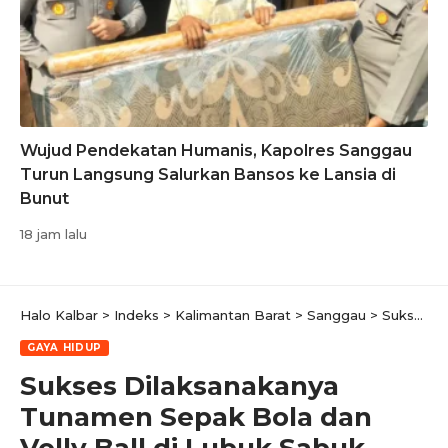
Wujud Pendekatan Humanis, Kapolres Sanggau
Turun Langsung Salurkan Bansos ke Lansia di
Bunut
18 jam lalu
Halo Kalbar
>
Indeks
>
Kalimantan Barat
>
Sanggau
>
Sukses Dilaksanakanya Tunamen Sepak Bola dan Volly Ball di Lubuk Sabuk Mendapat Apreaiasi Dari Andreas Herwan
GAYA HIDUP
Sukses Dilaksanakanya
Tunamen Sepak Bola dan
Volly Ball di Lubuk Sabuk