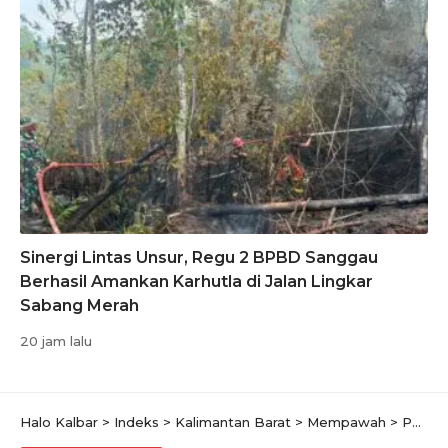
Sinergi Lintas Unsur, Regu 2 BPBD Sanggau
Berhasil Amankan Karhutla di Jalan Lingkar
Sabang Merah
20 jam lalu
Halo Kalbar
>
Indeks
>
Kalimantan Barat
>
Mempawah
>
Pangdam XII Tpr Mayjen TNI Sulaiman Agusto Resmikan Lapangan tembak Tidayu Pamungkas Mempawah