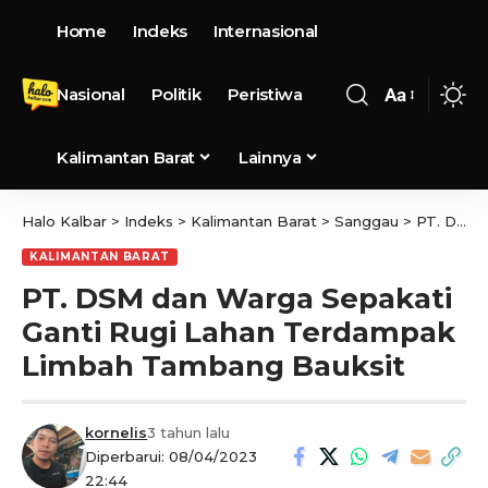
Home
Indeks
Internasional
Nasional
Politik
Peristiwa
Aa
Kalimantan Barat
Lainnya
Halo Kalbar
>
Indeks
>
Kalimantan Barat
>
Sanggau
>
PT. DSM dan Warga Sepakati Ganti Rugi Lahan Terdampak Limbah Tambang Bauksit
KALIMANTAN BARAT
PT. DSM dan Warga Sepakati
Ganti Rugi Lahan Terdampak
Limbah Tambang Bauksit
kornelis
3 tahun lalu
Diperbarui: 08/04/2023
22:44