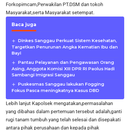
Forkopimcam
,Perwakilan PT.DSM dan tokoh
Masyarakat,serta Masyarakat setempat.
Baca juga
Dinkes Sanggau Perkuat Sistem Kesehatan,
Targetkan Penurunan Angka Kematian Ibu dan
Bayi
Pantau Pelayanan dan Pengawasan Orang
Asing, Anggota Komisi XIII DPR RI Paolus Hadi
Sambangi Imigrasi Sanggau
Puskesmas Sanggau lakukan Fogging
Fokus Pasca meningkatnya Kasus DBD
Lebih lanjut Kapolsek mengatakan,permasalahan
yang dibahas dalam pertemuan tersebut adalah,ganti
rugi tanam tumbuh yang telah selesai dan disepakati
antara pihak perusahaan dan kepada pihak