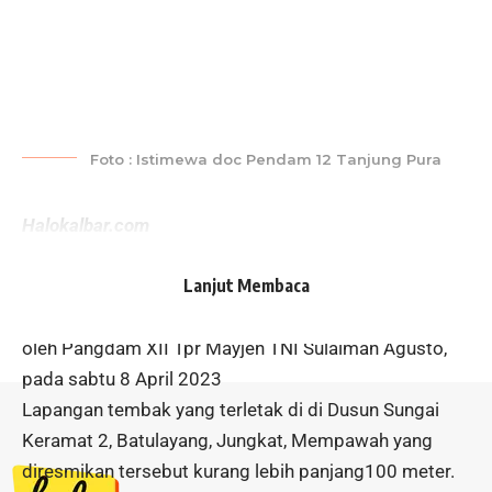
Foto : Istimewa doc Pendam 12 Tanjung Pura
Halokalbar.com
Kerjasama
Kodim 1207 Pontianak
dengan
Lanjut Membaca
Pemerintah Daerah dan Paguyuban Sosial Marga
Tionghoa kini lapangan tembak diresmikan langsung
oleh Pangdam XII Tpr Mayjen TNI Sulaiman Agusto,
pada sabtu 8 April 2023
Lapangan tembak yang terletak di di Dusun Sungai
Keramat 2, Batulayang, Jungkat, Mempawah yang
diresmikan tersebut kurang lebih panjang100 meter.