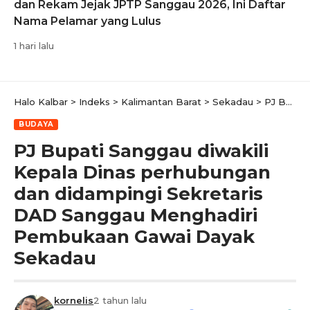
dan Rekam Jejak JPTP Sanggau 2026, Ini Daftar
Nama Pelamar yang Lulus
1 hari lalu
Halo Kalbar
>
Indeks
>
Kalimantan Barat
>
Sekadau
>
PJ Bupati Sanggau diwakili Kepala Dinas perhubungan dan didampingi Sekretaris DAD Sanggau Menghadiri Pembukaan Gawai Dayak Sekadau
BUDAYA
PJ Bupati Sanggau diwakili
Kepala Dinas perhubungan
dan didampingi Sekretaris
DAD Sanggau Menghadiri
Pembukaan Gawai Dayak
Sekadau
kornelis
2 tahun lalu