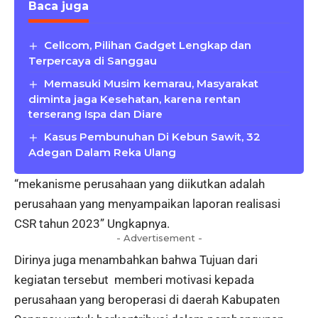
Baca juga
Cellcom, Pilihan Gadget Lengkap dan
Terpercaya di Sanggau
Memasuki Musim kemarau, Masyarakat
diminta jaga Kesehatan, karena rentan
terserang Ispa dan Diare
Kasus Pembunuhan Di Kebun Sawit, 32
Adegan Dalam Reka Ulang
“mekanisme perusahaan yang diikutkan adalah
perusahaan yang menyampaikan laporan realisasi
CSR tahun 2023” Ungkapnya.
- Advertisement -
Dirinya juga menambahkan bahwa Tujuan dari
kegiatan tersebut memberi motivasi kepada
perusahaan yang beroperasi di daerah Kabupaten