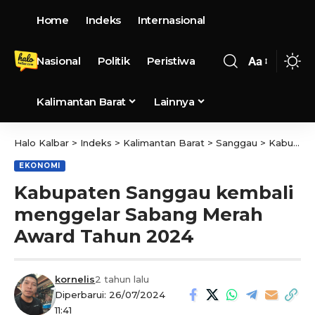
Home
Indeks
Internasional
Nasional
Politik
Peristiwa
Aa
Kalimantan Barat
Lainnya
Halo Kalbar
>
Indeks
>
Kalimantan Barat
>
Sanggau
>
Kabupaten Sanggau kembali menggelar Sabang Merah Award Tahun 2024
EKONOMI
Kabupaten Sanggau kembali
menggelar Sabang Merah
Award Tahun 2024
kornelis
2 tahun lalu
Diperbarui: 26/07/2024
11:41