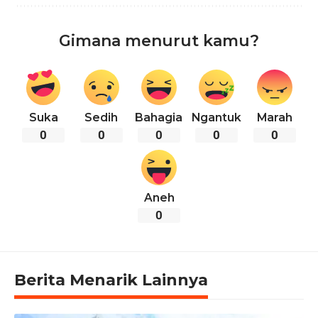
Gimana menurut kamu?
Suka
Sedih
Bahagia
Ngantuk
Marah
0
0
0
0
0
Aneh
0
Berita Menarik Lainnya