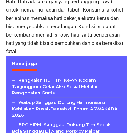
Hati
: Hati adalah organ yang bertanggung jawab
untuk menyaring racun dari tubuh. Konsumsi alkohol
berlebihan memaksa hati bekerja ekstra keras dan
bisa menyebabkan peradangan. Kondisi ini dapat
berkembang menjadi sirosis hati, yaitu pengerasan
hati yang tidak bisa disembuhkan dan bisa berakibat
fatal.
Baca juga
Rangkaian HUT TNI Ke-77 Kodam
Tanjungpura Gelar Aksi Sosial Melalui
Pengobatan Gratis
Wabup Sanggau Dorong Harmonisasi
Kebijakan Pusat-Daerah di Forum ASWAKADA
2026
BPC HIPMI Sanggau, Dukung Tim Sepak
Bola Sanggau Di Ajang Porprov Kalbar