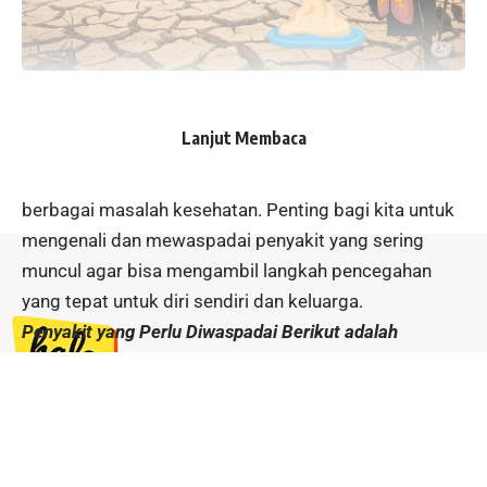
Tips Kesehatan- Halokalbar.com
Lanjut Membaca
Saat musim kemarau tiba, udara kering dan paparan
sinar matahari yang intens dapat memicu munculnya
berbagai masalah kesehatan. Penting bagi kita untuk
mengenali dan mewaspadai penyakit yang sering
muncul agar bisa mengambil langkah pencegahan
yang tepat untuk diri sendiri dan keluarga.
Penyakit yang Perlu Diwaspadai Berikut adalah
beberapa penyakit yang perlu diwaspadai selama
musim kemarau:
Infeksi Saluran Pernapasan Akut (ISPA)
Jl. Ahmad Yani No. 48 Sanggau,
Udara yang kering dan berdebu membuat partikel
Kecamatan Sanggau Kapuas
debu, polusi, dan mikroorganisme lebih mudah
Kabupaten Sanggau