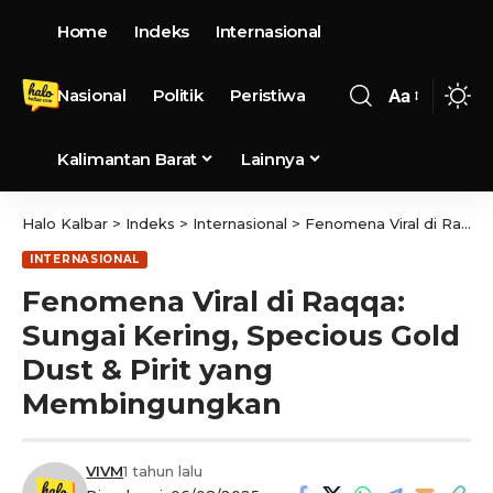
Home
Indeks
Internasional
Nasional
Politik
Peristiwa
Aa
Kalimantan Barat
Lainnya
Halo Kalbar
>
Indeks
>
Internasional
>
Fenomena Viral di Raqqa: Sungai Kering, Specious Gold Dust & Pirit yang Membingungkan
INTERNASIONAL
Fenomena Viral di Raqqa:
Sungai Kering, Specious Gold
Dust & Pirit yang
Membingungkan
VIVM
1 tahun lalu