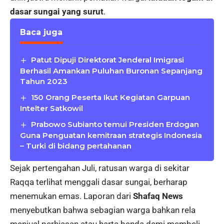
dasar sungai yang surut
.
Baca juga
Patut Dipuji Direktorat Jenderal Imigrasi
Berhasil Amankan Puluhan Buronan Sepanjang
Tahun 2023
150 Orang Peserta Ikut Kegiatan Garpuan
Intelter Satkowil
Prabowo Subianto temui Presiden Erdogan
Guna Penguatan kemitraan strategis Indonesia
– Turki di bidang pertahanan
Sejak pertengahan Juli, ratusan warga di sekitar
Raqqa terlihat menggali dasar sungai, berharap
menemukan emas. Laporan dari
Shafaq News
menyebutkan bahwa sebagian warga bahkan rela
menjual perhiasan atau harta benda demi membeli