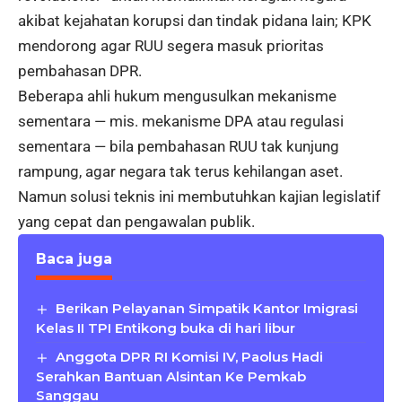
akibat kejahatan korupsi dan tindak pidana lain; KPK
mendorong agar RUU segera masuk prioritas
pembahasan DPR.
Beberapa ahli hukum mengusulkan mekanisme
sementara — mis. mekanisme DPA atau regulasi
sementara — bila pembahasan RUU tak kunjung
rampung, agar negara tak terus kehilangan aset.
Namun solusi teknis ini membutuhkan kajian legislatif
yang cepat dan pengawalan publik.
Baca juga
Berikan Pelayanan Simpatik Kantor Imigrasi
Kelas II TPI Entikong buka di hari libur
Anggota DPR RI Komisi IV, Paolus Hadi
Serahkan Bantuan Alsintan Ke Pemkab
Sanggau