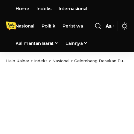
Home
Indeks
Internasional
Nasional
Politik
Peristiwa
Aa
Kalimantan Barat
Lainnya
Halo Kalbar
>
Indeks
>
Nasional
>
Gelombang Desakan Publik: UU Perampasan Aset Koruptor Harus Segera Disahkan, Menteri & Dewan Dievaluasi