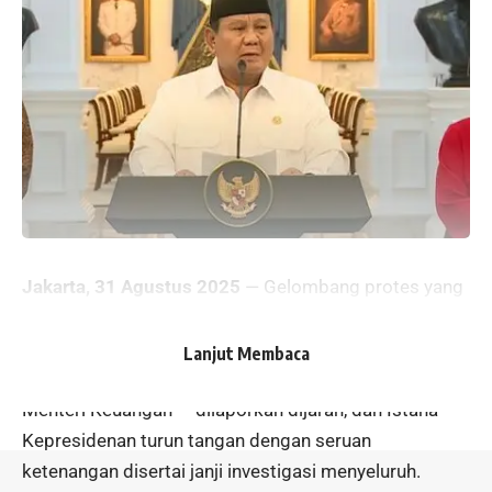
Jakarta, 31 Agustus 2025
— Gelombang protes yang
meletus akhir Agustus memicu serangkaian langkah
dramatis: beberapa anggota DPR ditangguhkan oleh
Lanjut Membaca
partainya, rumah tokoh publik — termasuk rumah
Menteri Keuangan — dilaporkan dijarah, dan Istana
Kepresidenan turun tangan dengan seruan
ketenangan disertai janji investigasi menyeluruh.