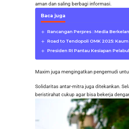
aman dan saling berbagi informasi.
Baca juga
Rancangan Perpres : Media Berkelanj
Road to Tendopoli OMK 2025: Kaum
Presiden RI Pantau Kesiapan Pelab
Maxim juga mengingatkan pengemudi untuk 
Solidaritas antar-mitra juga ditekankan. 
beristirahat cukup agar bisa bekerja deng