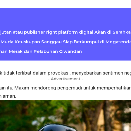
utan atau publisher right platform digital Akan di Serah
 Muda Keuskupan Sanggau Siap Berkumpul di Megatenda
uhan Merak dan Pelabuhan Ciwandan
tidak terlibat dalam provokasi, menyebarkan sentimen nega
- Advertisement -
Selain itu, Maxim mendorong pengemudi untuk memperhatikan 
an aman.