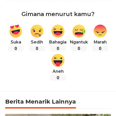
Gimana menurut kamu?
Suka
Sedih
Bahagia
Ngantuk
Marah
0
0
0
0
0
Aneh
0
Berita Menarik Lainnya