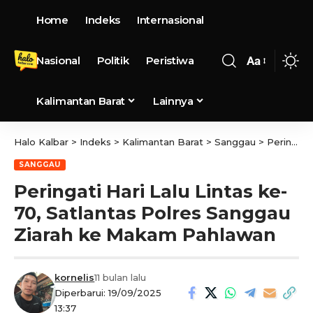
Home
Indeks
Internasional
Nasional
Politik
Peristiwa
Aa
Kalimantan Barat
Lainnya
Halo Kalbar
>
Indeks
>
Kalimantan Barat
>
Sanggau
>
Peringati Hari Lalu Lintas ke-70, Satlantas Polres Sanggau Ziarah ke Makam Pahlawan
SANGGAU
Peringati Hari Lalu Lintas ke-
70, Satlantas Polres Sanggau
Ziarah ke Makam Pahlawan
kornelis
11 bulan lalu
Diperbarui: 19/09/2025
13:37