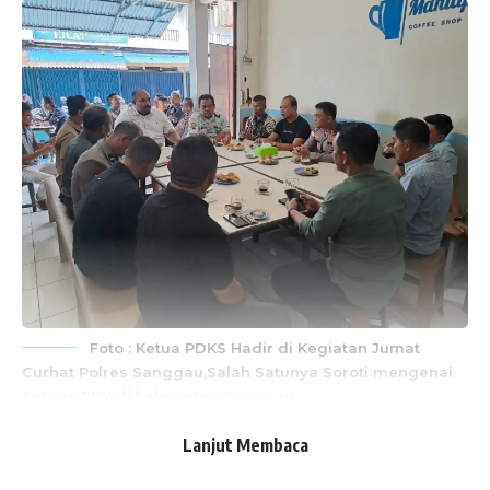
Foto : Ketua PDKS Hadir di Kegiatan Jumat
Curhat Polres Sanggau,Salah Satunya Soroti mengenai
Satgas PKH di kabupaten Sanggau
Lanjut Membaca
Sanggau,Haloklbar.com
– Ketua Umum Pemuda