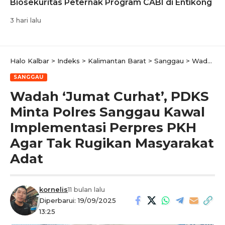
Biosekuritas Peternak Program CABI di Entikong
3 hari lalu
Halo Kalbar
>
Indeks
>
Kalimantan Barat
>
Sanggau
>
Wadah ‘Jumat Curhat’, PDKS Minta Polres Sanggau Kawal Implementasi Perpres PKH Agar Tak Rugikan Masyarakat Adat
SANGGAU
Wadah ‘Jumat Curhat’, PDKS
Minta Polres Sanggau Kawal
Implementasi Perpres PKH
Agar Tak Rugikan Masyarakat
Adat
kornelis
11 bulan lalu
Diperbarui: 19/09/2025
13:25