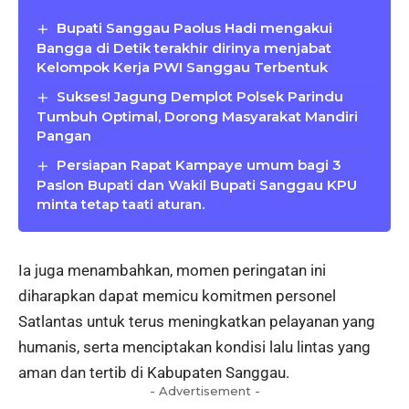
Bupati Sanggau Paolus Hadi mengakui
Bangga di Detik terakhir dirinya menjabat
Kelompok Kerja PWI Sanggau Terbentuk
Sukses! Jagung Demplot Polsek Parindu
Tumbuh Optimal, Dorong Masyarakat Mandiri
Pangan
Persiapan Rapat Kampaye umum bagi 3
Paslon Bupati dan Wakil Bupati Sanggau KPU
minta tetap taati aturan.
Ia juga menambahkan, momen peringatan ini
diharapkan dapat memicu komitmen personel
Satlantas untuk terus meningkatkan pelayanan yang
humanis, serta menciptakan kondisi lalu lintas yang
aman dan tertib di Kabupaten Sanggau.
- Advertisement -