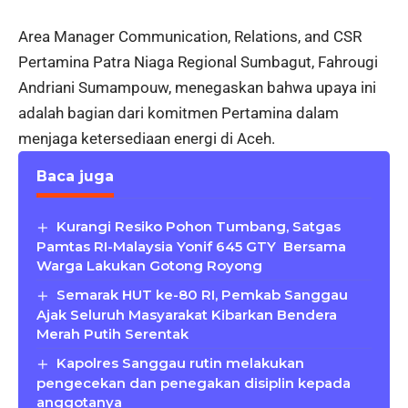
Area Manager Communication, Relations, and CSR
Pertamina Patra Niaga Regional Sumbagut, Fahrougi
Andriani Sumampouw, menegaskan bahwa upaya ini
adalah bagian dari komitmen Pertamina dalam
menjaga ketersediaan energi di Aceh.
Baca juga
Kurangi Resiko Pohon Tumbang, Satgas
Pamtas RI-Malaysia Yonif 645 GTY Bersama
Warga Lakukan Gotong Royong
Semarak HUT ke-80 RI, Pemkab Sanggau
Ajak Seluruh Masyarakat Kibarkan Bendera
Merah Putih Serentak
Kapolres Sanggau rutin melakukan
pengecekan dan penegakan disiplin kepada
anggotanya