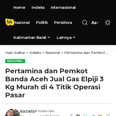
Home
Indeks
Internasional
Nasional
Politik
Peristiwa
Aa
Kalimantan Barat
Lainnya
Halo Kalbar
>
Indeks
>
Nasional
>
Pertamina dan Pemkot Banda Aceh Jual Gas Elpiji 3 Kg Murah di 4 Titik Operasi Pasar
NASIONAL
Pertamina dan Pemkot
Banda Aceh Jual Gas Elpiji 3
Kg Murah di 4 Titik Operasi
Pasar
kornelis
8 bulan lalu