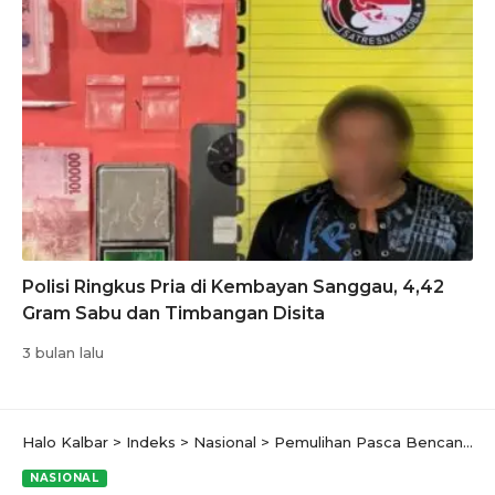
Polisi Ringkus Pria di Kembayan Sanggau, 4,42
Gram Sabu dan Timbangan Disita
3 bulan lalu
Halo Kalbar
>
Indeks
>
Nasional
>
Pemulihan Pasca Bencana: Pertamina Patra Niaga dan Pemprov Aceh Pastikan Penyaluran BBM-LPG di Aceh Normal
NASIONAL