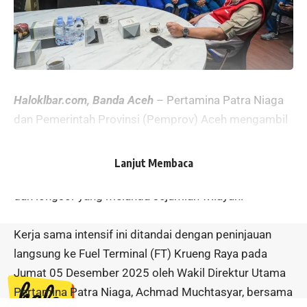
Haloklbar.com, Banda Aceh
– Pertamina Patra Niaga
dan Pemerintah Provinsi (Pemprov) Aceh mengambil
langkah cepat dan strategis untuk memulihkan
distribusi bahan bakar minyak (BBM) dan Liquefied
Lanjut Membaca
Petroleum Gas (LPG) di Aceh pasca-bencana banjir
dan longsor yang melanda sejumlah wilayah.
Kerja sama intensif ini ditandai dengan peninjauan
langsung ke Fuel Terminal (FT) Krueng Raya pada
Jumat 05 Desember 2025 oleh Wakil Direktur Utama
Pertamina Patra Niaga, Achmad Muchtasyar, bersama