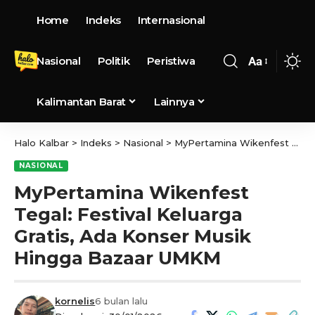
Home
Indeks
Internasional
Nasional
Politik
Peristiwa
Aa
Kalimantan Barat
Lainnya
Halo Kalbar
>
Indeks
>
Nasional
>
MyPertamina Wikenfest Tegal: Festival Keluarga Gratis, Ada Konser Musik Hingga Bazaar UMKM
NASIONAL
MyPertamina Wikenfest
Tegal: Festival Keluarga
Gratis, Ada Konser Musik
Hingga Bazaar UMKM
kornelis
6 bulan lalu