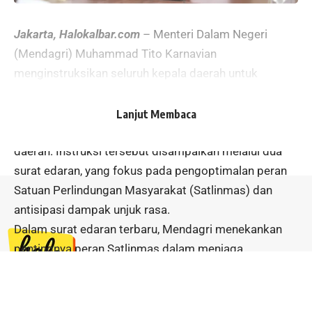
Jakarta, Halokalbar.com
– Menteri Dalam Negeri
(Mendagri) Muhammad Tito Karnavian
menginstruksikan seluruh kepala daerah untuk
memperkuat sistem keamanan di wilayahnya.
Hal ini dilakukan untuk mengantisipasi gangguan
Lanjut Membaca
ketertiban umum dan memastikan situasi kondusif di
daerah. Instruksi tersebut disampaikan melalui dua
surat edaran, yang fokus pada pengoptimalan peran
Satuan Perlindungan Masyarakat (Satlinmas) dan
antisipasi dampak unjuk rasa.
Dalam surat edaran terbaru, Mendagri menekankan
pentingnya peran Satlinmas dalam menjaga
ketertiban masyarakat.
Menurut Dirjen Bina Administrasi Kewilayahan,
Jl. Ahmad Yani No. 48 Sanggau,
Satlinmas harus aktif membantu pemerintah daerah