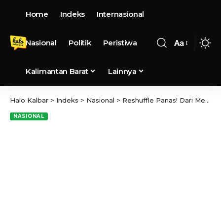
Home
Indeks
Internasional
Nasional
Politik
Peristiwa
Aa
Kalimantan Barat
Lainnya
Halo Kalbar
>
Indeks
>
Nasional
>
Reshuffle Panas! Dari Menkeu hingga Menteri Haji, Inilah 6 Nama Baru Kabinet Merah Putih
NASIONAL